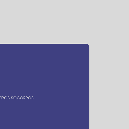
ra
Faça seu orçamento por
Whatsapp
MEIROS SOCORROS