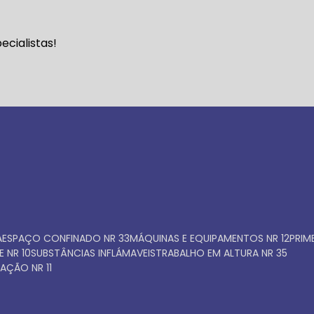
Faça seu orçamento ago
cialistas!
mesmo
A
ESPAÇO CONFINADO NR 33
MÁQUINAS E EQUIPAMENTOS NR 12
PRI
E NR 10
SUBSTÂNCIAS INFLÁMAVEIS
TRABALHO EM ALTURA NR 35
AÇÃO NR 11