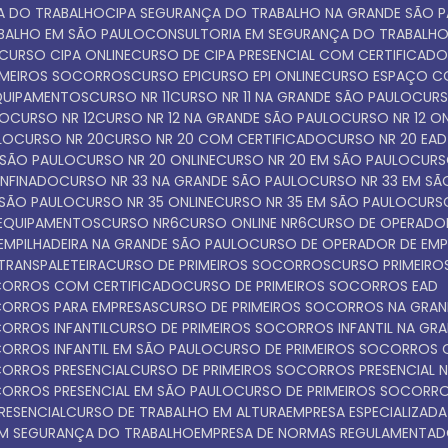
ÇA DO TRABALHO
CIPA SEGURANÇA DO TRABALHO NA GRANDE SÃO 
ABALHO EM SÃO PAULO
CONSULTORIA EM SEGURANÇA DO TRABALH
CURSO CIPA ONLINE
CURSO DE CIPA PRESENCIAL COM CERTIFICAD
IMEIROS SOCORROS
CURSO EPI
CURSO EPI ONLINE
CURSO ESPAÇO C
EQUIPAMENTOS
CURSO NR 11
CURSO NR 11 NA GRANDE SÃO PAULO
CUR
LO
CURSO NR 12
CURSO NR 12 NA GRANDE SÃO PAULO
CURSO NR 12 O
LO
CURSO NR 20
CURSO NR 20 COM CERTIFICADO
CURSO NR 20 EAD
 SÃO PAULO
CURSO NR 20 ONLINE
CURSO NR 20 EM SÃO PAULO
CUR
ONFINADO
CURSO NR 33 NA GRANDE SÃO PAULO
CURSO NR 33 EM S
 SÃO PAULO
CURSO NR 35 ONLINE
CURSO NR 35 EM SÃO PAULO
CURS
 EQUIPAMENTOS
CURSO NR6
CURSO ONLINE NR6
CURSO DE OPERADOR
EMPILHADEIRA NA GRANDE SÃO PAULO
CURSO DE OPERADOR DE EMP
TRANSPALETEIRA
CURSO DE PRIMEIROS SOCORROS
CURSO PRIMEI
OCORROS COM CERTIFICADO
CURSO DE PRIMEIROS SOCORROS EAD
OCORROS PARA EMPRESAS
CURSO DE PRIMEIROS SOCORROS NA GRA
CORROS INFANTIL
CURSO DE PRIMEIROS SOCORROS INFANTIL NA GR
CORROS INFANTIL EM SÃO PAULO
CURSO DE PRIMEIROS SOCORROS 
CORROS PRESENCIAL
CURSO DE PRIMEIROS SOCORROS PRESENCIAL 
CORROS PRESENCIAL EM SÃO PAULO
CURSO DE PRIMEIROS SOCORR
RESENCIAL
CURSO DE TRABALHO EM ALTURA
EMPRESA ESPECIALIZADA
 EM SEGURANÇA DO TRABALHO
EMPRESA DE NORMAS REGULAMENTA