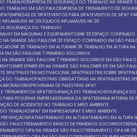
 DO TRABALHO
EMPRESA DE SEGURANÇA DO TRABALHO NA GRANDE 
 DO TRABALHO EM SÃO PAULO
EMPRESA DE TREINAMENTO DE SEGU
SIPAT
EMPRESAS DE SIPAT
EVENTOS PARA SIPAT
EVENTOS DE SIPAT P
 INFLAMÁVEIS NR 20
LÍQUIDOS INFLAMÁVEIS NR 20
TOS SEGURANÇA DO TRABALHO
ABALHO EM MÁQUINAS E EQUIPAMENTOS
NR 33 ESPAÇO CONFINADO
DO NA GRANDE SÃO PAULO
NR 33 ESPAÇO CONFINADO EM SÃO PAUL
FICADO
NR 35 TRABALHO EM ALTURA
NR 35 TRABALHO EM ALTURA N
URA EM SÃO PAULO
NR 7 PRIMEIRO SOCORROS
S NA GRANDE SÃO PAULO
NR 7 PRIMEIRO SOCORROS EM SÃO PAULO
AMENTOS
NR6 EPI
NR6 EPI NA GRANDE SÃO PAULO
NR6 EPI EM SÃO PAU
TE SIPAT
PALESTRA MOTIVACIONAL SIPAT
PALESTRA SOBRE SIPAT
PA
NÇA DO TRABALHO
PALESTRAS OBRIGATÓRIAS NA SIPAT
PALESTRAS S
COLABORADORES
PROGRAMA DE PALESTRAS SIPAT
 E TREINAMENTOS SIPAT
SEGURANÇA DO TRABALHO
SEGURANÇA DO
O PARA PEQUENAS EMPRESAS
SEMANA DA SIPAT
SEMANA INTERNA DE
VENÇÃO DE ACIDENTES NO TRABALHO E MEIO AMBIENTE
A DO TRABALHO
SIPAT EM EMPRESAS
SIPAT E MEIO AMBIENTE
E PREVENÇÃO
SIPATMA
TRABALHO EM ALTURA
TRABALHO EM ALTURA 
 SÃO PAULO
TREINAMENTO BÁSICO DE PRIMEIROS SOCORROS
TREI
TREINAMENTO CIPA NA GRANDE SÃO PAULO
TREINAMENTO CIPA NR 05
E
TREINAMENTO CIPA EM SÃO PAULO
TREINAMENTO DE EMPILHADEIRA