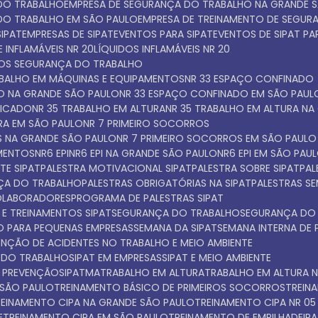
 DO TRABALHO
EMPRESA DE SEGURANÇA DO TRABALHO NA GRANDE 
 DO TRABALHO EM SÃO PAULO
EMPRESA DE TREINAMENTO DE SEGU
SIPAT
EMPRESAS DE SIPAT
EVENTOS PARA SIPAT
EVENTOS DE SIPAT P
 INFLAMÁVEIS NR 20
LÍQUIDOS INFLAMÁVEIS NR 20
TOS SEGURANÇA DO TRABALHO
ABALHO EM MÁQUINAS E EQUIPAMENTOS
NR 33 ESPAÇO CONFINADO
DO NA GRANDE SÃO PAULO
NR 33 ESPAÇO CONFINADO EM SÃO PAUL
FICADO
NR 35 TRABALHO EM ALTURA
NR 35 TRABALHO EM ALTURA N
URA EM SÃO PAULO
NR 7 PRIMEIRO SOCORROS
S NA GRANDE SÃO PAULO
NR 7 PRIMEIRO SOCORROS EM SÃO PAULO
AMENTOS
NR6 EPI
NR6 EPI NA GRANDE SÃO PAULO
NR6 EPI EM SÃO PAU
TE SIPAT
PALESTRA MOTIVACIONAL SIPAT
PALESTRA SOBRE SIPAT
PA
NÇA DO TRABALHO
PALESTRAS OBRIGATÓRIAS NA SIPAT
PALESTRAS S
COLABORADORES
PROGRAMA DE PALESTRAS SIPAT
 E TREINAMENTOS SIPAT
SEGURANÇA DO TRABALHO
SEGURANÇA DO
O PARA PEQUENAS EMPRESAS
SEMANA DA SIPAT
SEMANA INTERNA DE
VENÇÃO DE ACIDENTES NO TRABALHO E MEIO AMBIENTE
A DO TRABALHO
SIPAT EM EMPRESAS
SIPAT E MEIO AMBIENTE
E PREVENÇÃO
SIPATMA
TRABALHO EM ALTURA
TRABALHO EM ALTURA 
 SÃO PAULO
TREINAMENTO BÁSICO DE PRIMEIROS SOCORROS
TREI
TREINAMENTO CIPA NA GRANDE SÃO PAULO
TREINAMENTO CIPA NR 05
E
TREINAMENTO CIPA EM SÃO PAULO
TREINAMENTO DE EMPILHADEIRA