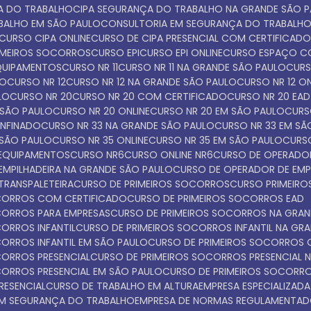
ÇA DO TRABALHO
CIPA SEGURANÇA DO TRABALHO NA GRANDE SÃO 
ABALHO EM SÃO PAULO
CONSULTORIA EM SEGURANÇA DO TRABALH
CURSO CIPA ONLINE
CURSO DE CIPA PRESENCIAL COM CERTIFICAD
IMEIROS SOCORROS
CURSO EPI
CURSO EPI ONLINE
CURSO ESPAÇO C
EQUIPAMENTOS
CURSO NR 11
CURSO NR 11 NA GRANDE SÃO PAULO
CUR
LO
CURSO NR 12
CURSO NR 12 NA GRANDE SÃO PAULO
CURSO NR 12 O
LO
CURSO NR 20
CURSO NR 20 COM CERTIFICADO
CURSO NR 20 EAD
 SÃO PAULO
CURSO NR 20 ONLINE
CURSO NR 20 EM SÃO PAULO
CUR
ONFINADO
CURSO NR 33 NA GRANDE SÃO PAULO
CURSO NR 33 EM S
 SÃO PAULO
CURSO NR 35 ONLINE
CURSO NR 35 EM SÃO PAULO
CURS
 EQUIPAMENTOS
CURSO NR6
CURSO ONLINE NR6
CURSO DE OPERADOR
EMPILHADEIRA NA GRANDE SÃO PAULO
CURSO DE OPERADOR DE EMP
TRANSPALETEIRA
CURSO DE PRIMEIROS SOCORROS
CURSO PRIMEI
OCORROS COM CERTIFICADO
CURSO DE PRIMEIROS SOCORROS EAD
OCORROS PARA EMPRESAS
CURSO DE PRIMEIROS SOCORROS NA GRA
CORROS INFANTIL
CURSO DE PRIMEIROS SOCORROS INFANTIL NA GR
CORROS INFANTIL EM SÃO PAULO
CURSO DE PRIMEIROS SOCORROS 
CORROS PRESENCIAL
CURSO DE PRIMEIROS SOCORROS PRESENCIAL 
CORROS PRESENCIAL EM SÃO PAULO
CURSO DE PRIMEIROS SOCORR
RESENCIAL
CURSO DE TRABALHO EM ALTURA
EMPRESA ESPECIALIZADA
 EM SEGURANÇA DO TRABALHO
EMPRESA DE NORMAS REGULAMENTA