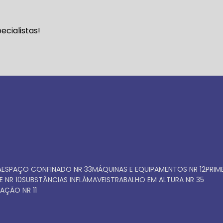
Faça seu orçamento ago
cialistas!
mesmo
A
ESPAÇO CONFINADO NR 33
MÁQUINAS E EQUIPAMENTOS NR 12
PRI
E NR 10
SUBSTÂNCIAS INFLÁMAVEIS
TRABALHO EM ALTURA NR 35
AÇÃO NR 11