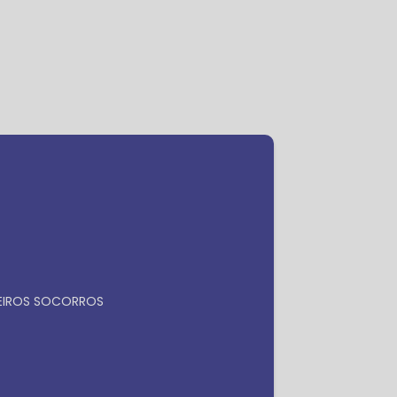
ra
Faça seu orçamento por
Whatsapp
MEIROS SOCORROS