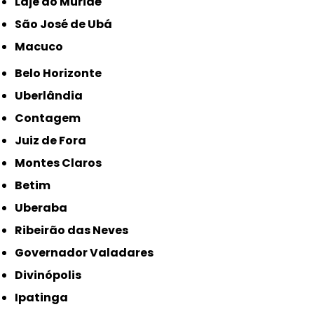
Laje do Muriaé
São José de Ubá
Macuco
Belo Horizonte
Uberlândia
Contagem
Juiz de Fora
Montes Claros
Betim
Uberaba
Ribeirão das Neves
Governador Valadares
Divinópolis
Ipatinga