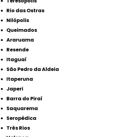
Teresópolis
Rio das Ostras
Nilópolis
Queimados
Araruama
Resende
Itaguaí
São Pedro da Aldeia
Itaperuna
Japeri
Barra do Piraí
Saquarema
Seropédica
Três Rios