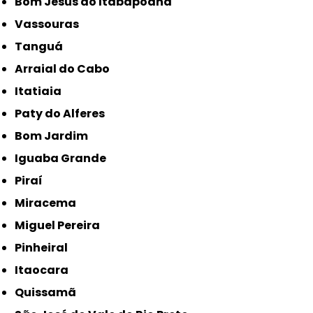
Bom Jesus do Itabapoana
Vassouras
Tanguá
Arraial do Cabo
Itatiaia
Paty do Alferes
Bom Jardim
Iguaba Grande
Piraí
Miracema
Miguel Pereira
Pinheiral
Itaocara
Quissamã