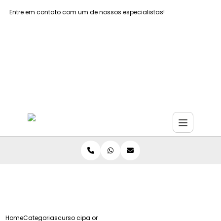
Entre em contato com um de nossos especialistas!
Faça seu orçamento agora mesmo
Faça seu orçamento por Whatsapp
Home
Categorias
curso cipa online