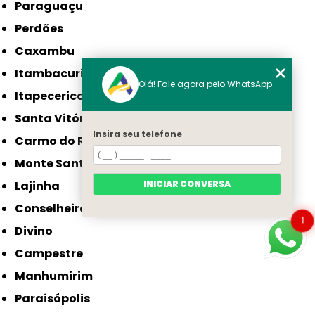
Paraguaçu
Perdões
Caxambu
Itambacuri
Olá! Fale agora pelo WhatsApp
Itapecerica
Santa Vitória
Insira seu telefone
Carmo do Rio Claro
Monte Santo de Minas
INICIAR CONVERSA
Lajinha
Conselheiro Pena
1
Divino
Campestre
Manhumirim
Paraisópolis