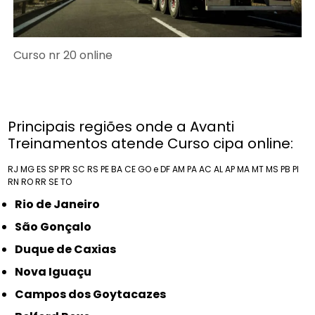
Curso nr 20 online
Principais regiões onde a Avanti
Treinamentos atende Curso cipa online:
RJ
MG
ES
SP
PR
SC
RS
PE
BA
CE
GO e DF
AM
PA
AC
AL
AP
MA
MT
MS
PB
PI
RN
RO
RR
SE
TO
Rio de Janeiro
São Gonçalo
Duque de Caxias
Nova Iguaçu
Campos dos Goytacazes