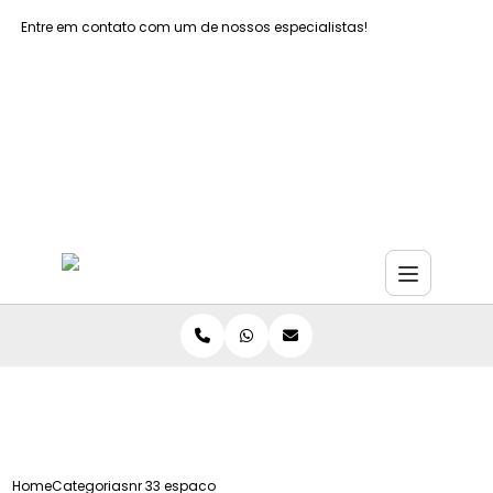
Entre em contato com um de nossos especialistas!
Faça seu orçamento agora mesmo
Faça seu orçamento por Whatsapp
Home
Categorias
nr 33 espaco confinado