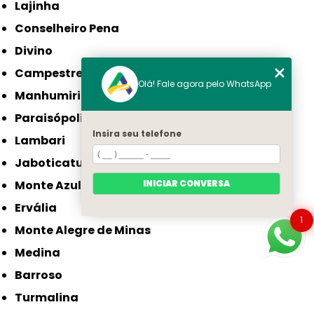
Lajinha
Conselheiro Pena
Divino
Campestre
Olá! Fale agora pelo WhatsApp
Manhumirim
Paraisópolis
Insira seu telefone
Lambari
Jaboticatubas
Monte Azul
INICIAR CONVERSA
Ervália
1
Monte Alegre de Minas
Medina
Barroso
Turmalina