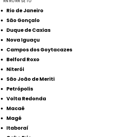
RN
RO
RR
SE
TO
Rio de Janeiro
São Gonçalo
Duque de Caxias
Nova Iguaçu
Campos dos Goytacazes
Belford Roxo
Niterói
São João de Meriti
Petrópolis
Volta Redonda
Macaé
Magé
Itaboraí