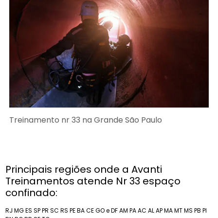
Treinamento nr 33 na Grande São Paulo
Principais regiões onde a Avanti
Treinamentos atende Nr 33 espaço
confinado:
RJ
MG
ES
SP
PR
SC
RS
PE
BA
CE
GO e DF
AM
PA
AC
AL
AP
MA
MT
MS
PB
PI