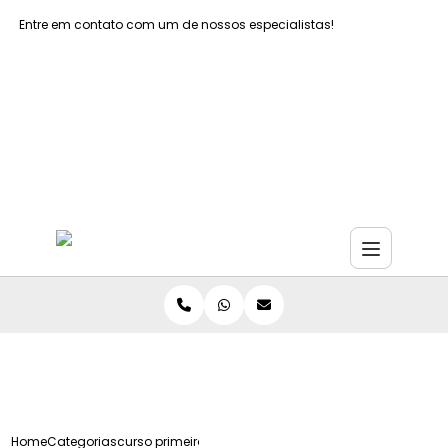
Entre em contato com um de nossos especialistas!
Faça seu orçamento agora mesmo
Faça seu orçamento por Whatsapp
Home
Categorias
curso primeiros socorros infantil grande sao paulo