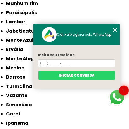
Manhumirim
Paraisópolis
Lambari
Jaboticatubas
Olá! Fale agora pelo WhatsApp
Monte Azul
Ervália
Insira seu telefone
Monte Alegre de Minas
Medina
INICIAR CONVERSA
Barroso
Turmalina
1
Vazante
Simonésia
Caraí
Ipanema