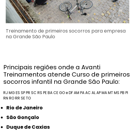
Treinamento de primeiros socorros para empresa
na Grande São Paulo
Principais regiões onde a Avanti
Treinamentos atende Curso de primeiros
socorros infantil na Grande São Paulo:
RJ
MG
ES
SP
PR
SC
RS
PE
BA
CE
GO e DF
AM
PA
AC
AL
AP
MA
MT
MS
PB
PI
RN
RO
RR
SE
TO
Rio de Janeiro
São Gonçalo
Duque de Caxias