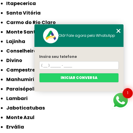
Itapecerica
Santa Vitória
Carmo do Rio Claro
Monte Santo de Minas
Olá! Fale agora pelo WhatsApp
Lajinha
Conselheiro Pena
Insira seu telefone
Divino
Campestre
INICIAR CONVERSA
Manhumirim
Paraisópolis
1
Lambari
Jaboticatubas
Monte Azul
Ervália