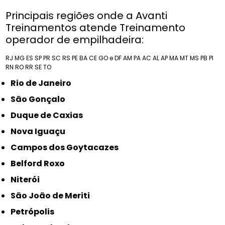
Principais regiões onde a Avanti
Treinamentos atende Treinamento
operador de empilhadeira:
RJ
MG
ES
SP
PR
SC
RS
PE
BA
CE
GO e DF
AM
PA
AC
AL
AP
MA
MT
MS
PB
PI
RN
RO
RR
SE
TO
Rio de Janeiro
São Gonçalo
Duque de Caxias
Nova Iguaçu
Campos dos Goytacazes
Belford Roxo
Niterói
São João de Meriti
Petrópolis