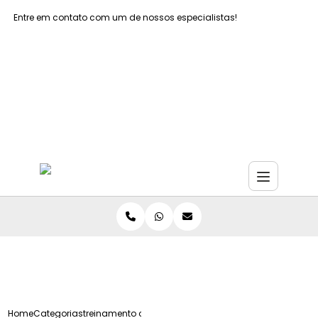
Entre em contato com um de nossos especialistas!
Faça seu orçamento agora mesmo
Faça seu orçamento por Whatsapp
Home
Categorias
treinamento operador empilhadeira