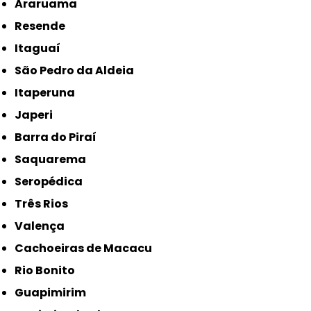
Araruama
Resende
Itaguaí
São Pedro da Aldeia
Itaperuna
Japeri
Barra do Piraí
Saquarema
Seropédica
Três Rios
Valença
Cachoeiras de Macacu
Rio Bonito
Guapimirim