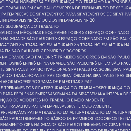
 DO TRABALHO
EMPRESA DE SEGURANÇA DO TRABALHO NA GRANDE 
 DO TRABALHO EM SÃO PAULO
EMPRESA DE TREINAMENTO DE SEGU
SIPAT
EMPRESAS DE SIPAT
EVENTOS PARA SIPAT
EVENTOS DE SIPAT P
 INFLAMÁVEIS NR 20
LÍQUIDOS INFLAMÁVEIS NR 20
TOS SEGURANÇA DO TRABALHO
ABALHO EM MÁQUINAS E EQUIPAMENTOS
NR 33 ESPAÇO CONFINADO
DO NA GRANDE SÃO PAULO
NR 33 ESPAÇO CONFINADO EM SÃO PAUL
FICADO
NR 35 TRABALHO EM ALTURA
NR 35 TRABALHO EM ALTURA N
URA EM SÃO PAULO
NR 7 PRIMEIRO SOCORROS
S NA GRANDE SÃO PAULO
NR 7 PRIMEIRO SOCORROS EM SÃO PAULO
AMENTOS
NR6 EPI
NR6 EPI NA GRANDE SÃO PAULO
NR6 EPI EM SÃO PAU
TE SIPAT
PALESTRA MOTIVACIONAL SIPAT
PALESTRA SOBRE SIPAT
PA
NÇA DO TRABALHO
PALESTRAS OBRIGATÓRIAS NA SIPAT
PALESTRAS S
COLABORADORES
PROGRAMA DE PALESTRAS SIPAT
 E TREINAMENTOS SIPAT
SEGURANÇA DO TRABALHO
SEGURANÇA DO
O PARA PEQUENAS EMPRESAS
SEMANA DA SIPAT
SEMANA INTERNA DE
VENÇÃO DE ACIDENTES NO TRABALHO E MEIO AMBIENTE
A DO TRABALHO
SIPAT EM EMPRESAS
SIPAT E MEIO AMBIENTE
E PREVENÇÃO
SIPATMA
TRABALHO EM ALTURA
TRABALHO EM ALTURA 
 SÃO PAULO
TREINAMENTO BÁSICO DE PRIMEIROS SOCORROS
TREI
TREINAMENTO CIPA NA GRANDE SÃO PAULO
TREINAMENTO CIPA NR 05
E
TREINAMENTO CIPA EM SÃO PAULO
TREINAMENTO DE EMPILHADEIRA