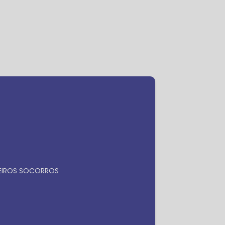
ra
Faça seu orçamento por
Whatsapp
MEIROS SOCORROS