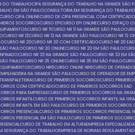
ÇA DO TRABALHO
CIPA SEGURANÇA DO TRABALHO NA GRANDE SÃO 
ABALHO EM SÃO PAULO
CONSULTORIA EM SEGURANÇA DO TRABALH
CURSO CIPA ONLINE
CURSO DE CIPA PRESENCIAL COM CERTIFICAD
IMEIROS SOCORROS
CURSO EPI
CURSO EPI ONLINE
CURSO ESPAÇO C
EQUIPAMENTOS
CURSO NR 11
CURSO NR 11 NA GRANDE SÃO PAULO
CUR
LO
CURSO NR 12
CURSO NR 12 NA GRANDE SÃO PAULO
CURSO NR 12 O
LO
CURSO NR 20
CURSO NR 20 COM CERTIFICADO
CURSO NR 20 EAD
 SÃO PAULO
CURSO NR 20 ONLINE
CURSO NR 20 EM SÃO PAULO
CUR
ONFINADO
CURSO NR 33 NA GRANDE SÃO PAULO
CURSO NR 33 EM S
 SÃO PAULO
CURSO NR 35 ONLINE
CURSO NR 35 EM SÃO PAULO
CURS
 EQUIPAMENTOS
CURSO NR6
CURSO ONLINE NR6
CURSO DE OPERADOR
EMPILHADEIRA NA GRANDE SÃO PAULO
CURSO DE OPERADOR DE EMP
TRANSPALETEIRA
CURSO DE PRIMEIROS SOCORROS
CURSO PRIMEI
OCORROS COM CERTIFICADO
CURSO DE PRIMEIROS SOCORROS EAD
OCORROS PARA EMPRESAS
CURSO DE PRIMEIROS SOCORROS NA GRA
CORROS INFANTIL
CURSO DE PRIMEIROS SOCORROS INFANTIL NA GR
CORROS INFANTIL EM SÃO PAULO
CURSO DE PRIMEIROS SOCORROS 
CORROS PRESENCIAL
CURSO DE PRIMEIROS SOCORROS PRESENCIAL 
CORROS PRESENCIAL EM SÃO PAULO
CURSO DE PRIMEIROS SOCORR
RESENCIAL
CURSO DE TRABALHO EM ALTURA
EMPRESA ESPECIALIZADA
 EM SEGURANÇA DO TRABALHO
EMPRESA DE NORMAS REGULAMENTA