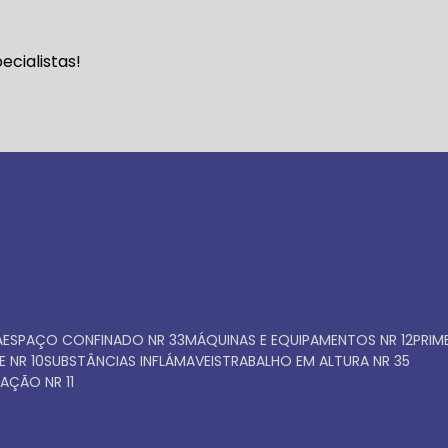
Faça seu orçamento ago
cialistas!
mesmo
A
ESPAÇO CONFINADO NR 33
MÁQUINAS E EQUIPAMENTOS NR 12
PRI
E NR 10
SUBSTÂNCIAS INFLÁMAVEIS
TRABALHO EM ALTURA NR 35
AÇÃO NR 11