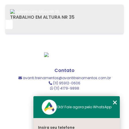
TRABALHO EM ALTURA NR 35
IS
Contato
avanti.treinamentos@avantitreinamentos.com.br
(11) 95912-0606
(11) 4179-9898
Horário de atendimento
Horário administrativo
Olá! Fale agora pelo WhatsApp
Menu
Insira seu telefone