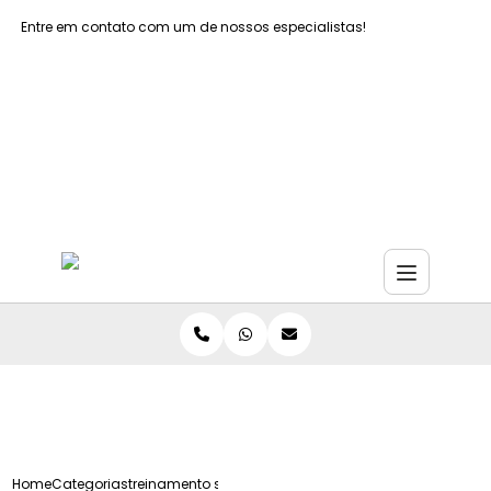
Entre em contato com um de nossos especialistas!
Faça seu orçamento agora mesmo
Faça seu orçamento por Whatsapp
Home
Categorias
treinamento seguranca do trabalho gestores