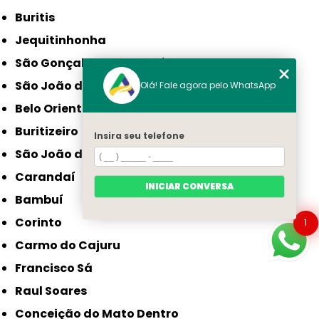
Buritis
Jequitinhonha
São Gonçalo do Sapucaí
São João da Ponte
Olá! Fale agora pelo WhatsApp
Belo Oriente
Buritizeiro
Insira seu telefone
São João do Paraíso
Carandaí
INICIAR CONVERSA
Bambuí
Corinto
1
Carmo do Cajuru
Francisco Sá
Raul Soares
Conceição do Mato Dentro