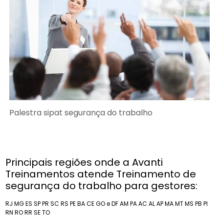
Palestra sipat segurança do trabalho
Principais regiões onde a Avanti
Treinamentos atende Treinamento de
segurança do trabalho para gestores:
RJ
MG
ES
SP
PR
SC
RS
PE
BA
CE
GO e DF
AM
PA
AC
AL
AP
MA
MT
MS
PB
PI
RN
RO
RR
SE
TO