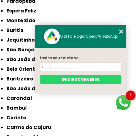
Paraopeba
Espera Feliz
Monte Sião
Buritis
Olá! Fale agora pelo WhatsApp
Jequitinhonha
São Gonçalo do Sapucaí
Insira seu telefone
São João da Ponte
Belo Oriente
Buritizeiro
INICIAR CONVERSA
São João do Paraíso
1
Carandaí
Bambuí
Corinto
Carmo do Cajuru