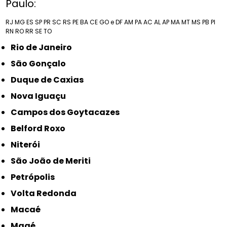
Paulo:
RJ
MG
ES
SP
PR
SC
RS
PE
BA
CE
GO e DF
AM
PA
AC
AL
AP
MA
MT
MS
PB
PI
RN
RO
RR
SE
TO
Rio de Janeiro
São Gonçalo
Duque de Caxias
Nova Iguaçu
Campos dos Goytacazes
Belford Roxo
Niterói
São João de Meriti
Petrópolis
Volta Redonda
Macaé
Magé