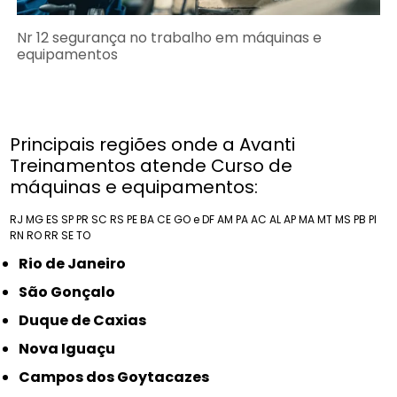
Nr 12 segurança no trabalho em máquinas e
equipamentos
Principais regiões onde a Avanti
Treinamentos atende Curso de
máquinas e equipamentos:
RJ
MG
ES
SP
PR
SC
RS
PE
BA
CE
GO e DF
AM
PA
AC
AL
AP
MA
MT
MS
PB
PI
RN
RO
RR
SE
TO
Rio de Janeiro
São Gonçalo
Duque de Caxias
Nova Iguaçu
Campos dos Goytacazes