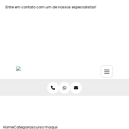
Entre em contato com um de nossos especialistas!
Faça seu orçamento agora mesmo
Faça seu orçamento por Whatsapp
Home
Categorias
curso maquinas equipamentos