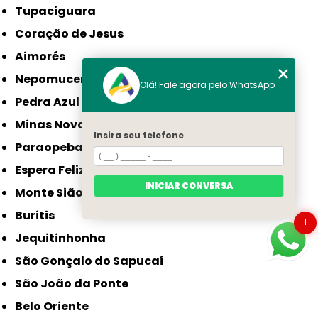
Tupaciguara
Coração de Jesus
Aimorés
Nepomuceno
Olá! Fale agora pelo WhatsApp
Pedra Azul
Minas Novas
Insira seu telefone
Paraopeba
Espera Feliz
INICIAR CONVERSA
Monte Sião
Buritis
1
Jequitinhonha
São Gonçalo do Sapucaí
São João da Ponte
Belo Oriente