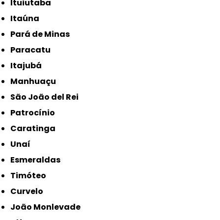
Ituiutaba
Itaúna
Pará de Minas
Paracatu
Itajubá
Manhuaçu
São João del Rei
Patrocínio
Caratinga
Unaí
Esmeraldas
Timóteo
Curvelo
João Monlevade