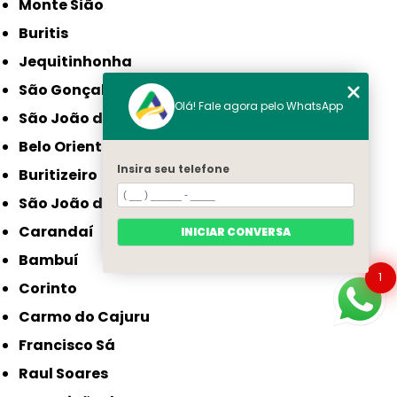
Monte Sião
Buritis
Jequitinhonha
São Gonçalo do Sapucaí
Olá! Fale agora pelo WhatsApp
São João da Ponte
Belo Oriente
Insira seu telefone
Buritizeiro
São João do Paraíso
Carandaí
INICIAR CONVERSA
Bambuí
1
Corinto
Carmo do Cajuru
Francisco Sá
Raul Soares