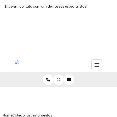
Entre em contato com um de nossos especialistas!
Faça seu orçamento agora mesmo
Faça seu orçamento por Whatsapp
Home
Categorias
treinamento primeiros socorros in company