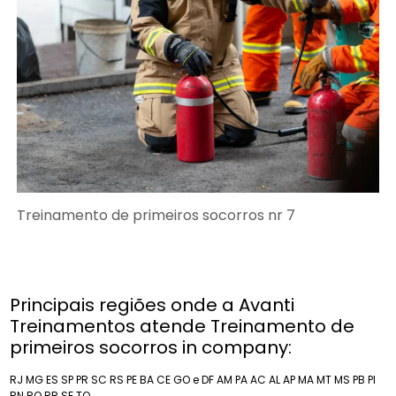
Treinamento de primeiros socorros nr 7
Principais regiões onde a Avanti
Treinamentos atende Treinamento de
primeiros socorros in company:
RJ
MG
ES
SP
PR
SC
RS
PE
BA
CE
GO e DF
AM
PA
AC
AL
AP
MA
MT
MS
PB
PI
RN
RO
RR
SE
TO