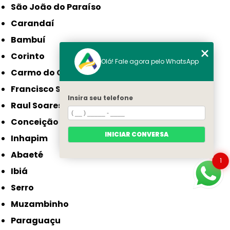
São João do Paraíso
Carandaí
Bambuí
Corinto
Olá! Fale agora pelo WhatsApp
Carmo do Cajuru
Francisco Sá
Insira seu telefone
Raul Soares
Conceição do Mato Dentro
INICIAR CONVERSA
Inhapim
Abaeté
1
Ibiá
Serro
Muzambinho
Paraguaçu