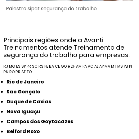
Palestra sipat segurança do trabalho
Principais regiões onde a Avanti
Treinamentos atende Treinamento de
segurança do trabalho para empresas:
RJ
MG
ES
SP
PR
SC
RS
PE
BA
CE
GO e DF
AM
PA
AC
AL
AP
MA
MT
MS
PB
PI
RN
RO
RR
SE
TO
Rio de Janeiro
São Gonçalo
Duque de Caxias
Nova Iguaçu
Campos dos Goytacazes
Belford Roxo