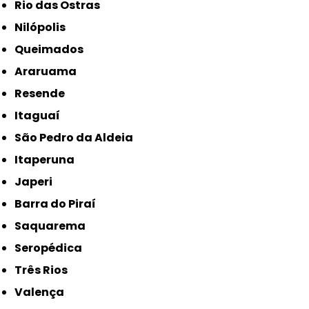
Rio das Ostras
Nilópolis
Queimados
Araruama
Resende
Itaguaí
São Pedro da Aldeia
Itaperuna
Japeri
Barra do Piraí
Saquarema
Seropédica
Três Rios
Valença