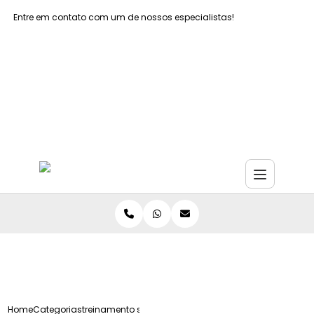
Entre em contato com um de nossos especialistas!
Faça seu orçamento agora mesmo
Faça seu orçamento por Whatsapp
Home
Categorias
treinamento seguranca do trabalho empresas