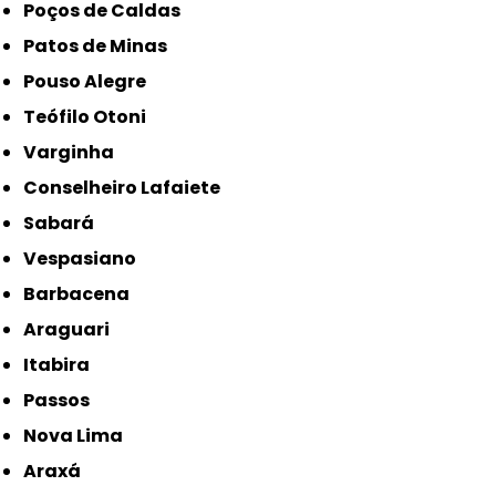
Poços de Caldas
Patos de Minas
Pouso Alegre
Teófilo Otoni
Varginha
Conselheiro Lafaiete
Sabará
Vespasiano
Barbacena
Araguari
Itabira
Passos
Nova Lima
Araxá