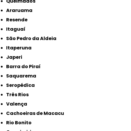
Queimados
Araruama
Resende
Itaguaí
São Pedro da Aldeia
Itaperuna
Japeri
Barra do Piraí
Saquarema
Seropédica
Três Rios
Valença
Cachoeiras de Macacu
Rio Bonito