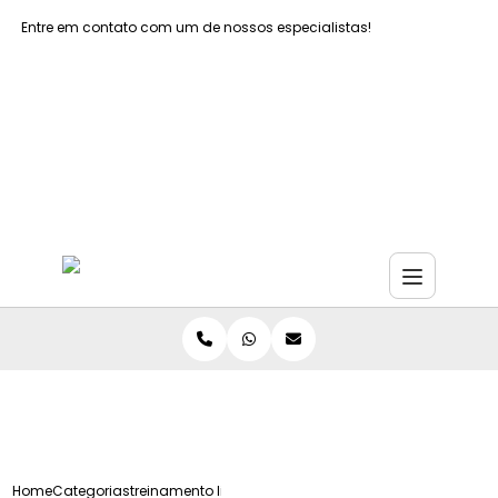
Entre em contato com um de nossos especialistas!
Faça seu orçamento agora mesmo
Faça seu orçamento por Whatsapp
Home
Categorias
treinamento liquidos inflamaveis empresas