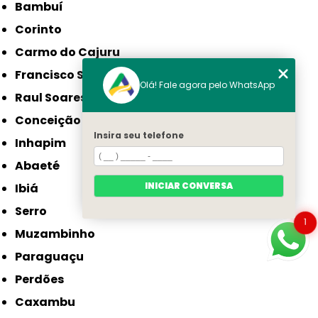
Bambuí
Corinto
Carmo do Cajuru
Francisco Sá
Olá! Fale agora pelo WhatsApp
Raul Soares
Conceição do Mato Dentro
Insira seu telefone
Inhapim
Abaeté
INICIAR CONVERSA
Ibiá
Serro
1
Muzambinho
Paraguaçu
Perdões
Caxambu