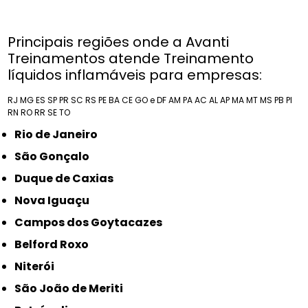
Principais regiões onde a Avanti
Treinamentos atende Treinamento
líquidos inflamáveis para empresas:
RJ
MG
ES
SP
PR
SC
RS
PE
BA
CE
GO e DF
AM
PA
AC
AL
AP
MA
MT
MS
PB
PI
RN
RO
RR
SE
TO
Rio de Janeiro
São Gonçalo
Duque de Caxias
Nova Iguaçu
Campos dos Goytacazes
Belford Roxo
Niterói
São João de Meriti