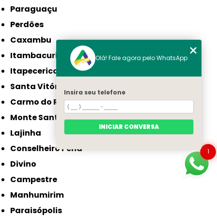
Paraguaçu
Perdões
Caxambu
Itambacuri
Olá! Fale agora pelo WhatsApp
Itapecerica
Santa Vitória
Insira seu telefone
Carmo do Rio Claro
Monte Santo de Minas
INICIAR CONVERSA
Lajinha
Conselheiro Pena
1
Divino
Campestre
Manhumirim
Paraisópolis