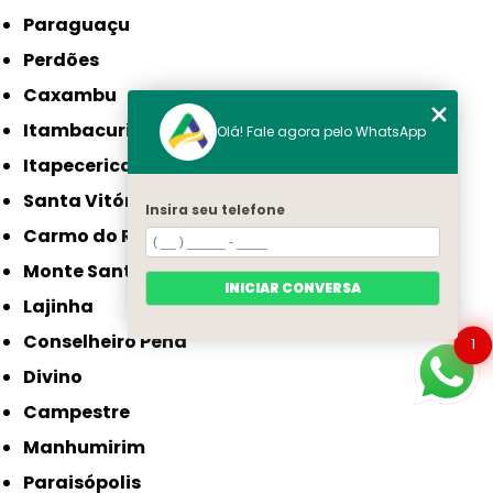
Paraguaçu
Perdões
Caxambu
Itambacuri
Olá! Fale agora pelo WhatsApp
Itapecerica
Santa Vitória
Insira seu telefone
Carmo do Rio Claro
Monte Santo de Minas
INICIAR CONVERSA
Lajinha
Conselheiro Pena
1
Divino
Campestre
Manhumirim
Paraisópolis