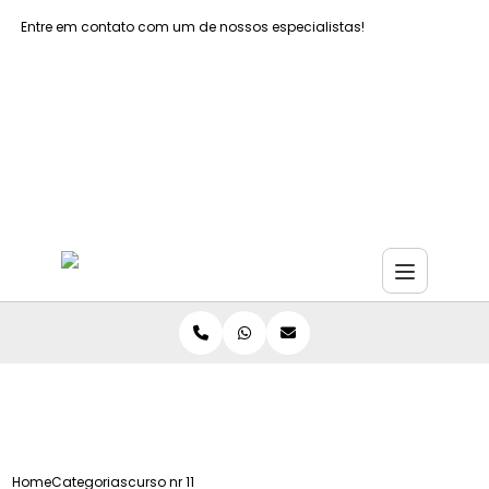
Entre em contato com um de nossos especialistas!
Faça seu orçamento agora mesmo
Faça seu orçamento por Whatsapp
Home
Categorias
curso nr 11