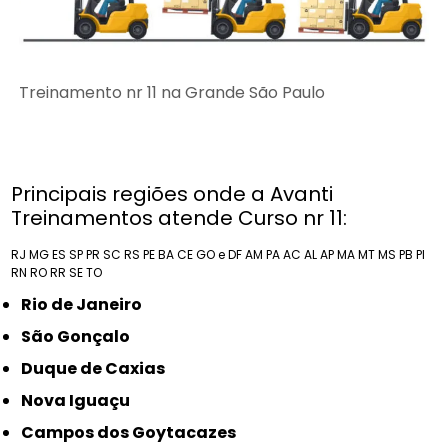
Treinamento nr 11 na Grande São Paulo
Principais regiões onde a Avanti
Treinamentos atende Curso nr 11:
RJ
MG
ES
SP
PR
SC
RS
PE
BA
CE
GO e DF
AM
PA
AC
AL
AP
MA
MT
MS
PB
PI
RN
RO
RR
SE
TO
Rio de Janeiro
São Gonçalo
Duque de Caxias
Nova Iguaçu
Campos dos Goytacazes