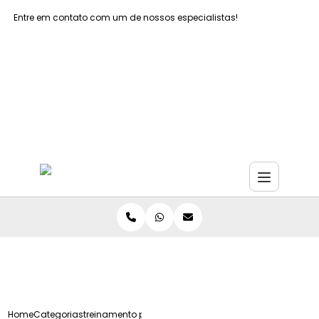
Entre em contato com um de nossos especialistas!
Faça seu orçamento agora mesmo
Faça seu orçamento por Whatsapp
Home
Categorias
treinamento primeiros socorros sao paulo