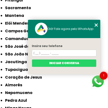
Pitangui
Sacramento
Mantena
Elói Mendes
Olá! Fale agora pelo WhatsApp
Campos Gerais
Camanducaia
São José da Lapa
Insira seu telefone
São João Nepomuceno
Jacutinga
INICIAR CONVERSA
Tupaciguara
1
Coração de Jesus
Aimorés
Nepomuceno
Pedra Azul