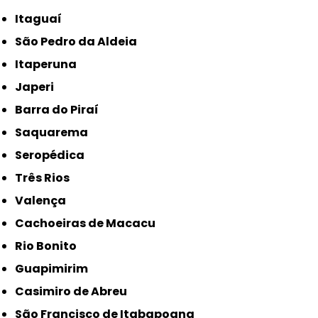
Itaguaí
São Pedro da Aldeia
Itaperuna
Japeri
Barra do Piraí
Saquarema
Seropédica
Três Rios
Valença
Cachoeiras de Macacu
Rio Bonito
Guapimirim
Casimiro de Abreu
São Francisco de Itabapoana