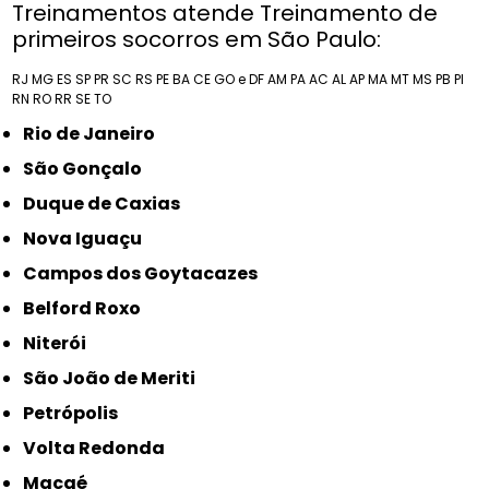
Treinamentos atende Treinamento de
primeiros socorros em São Paulo:
RJ
MG
ES
SP
PR
SC
RS
PE
BA
CE
GO e DF
AM
PA
AC
AL
AP
MA
MT
MS
PB
PI
RN
RO
RR
SE
TO
Rio de Janeiro
São Gonçalo
Duque de Caxias
Nova Iguaçu
Campos dos Goytacazes
Belford Roxo
Niterói
São João de Meriti
Petrópolis
Volta Redonda
Macaé