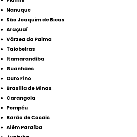
Piumhi
Nanuque
São Joaquim de Bicas
Araçuaí
Várzea da Palma
Taiobeiras
Itamarandiba
Guanhães
Ouro Fino
Brasília de Minas
Carangola
Pompéu
Barão de Cocais
Além Paraíba