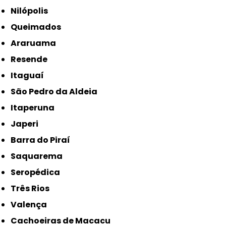
Nilópolis
Queimados
Araruama
Resende
Itaguaí
São Pedro da Aldeia
Itaperuna
Japeri
Barra do Piraí
Saquarema
Seropédica
Três Rios
Valença
Cachoeiras de Macacu