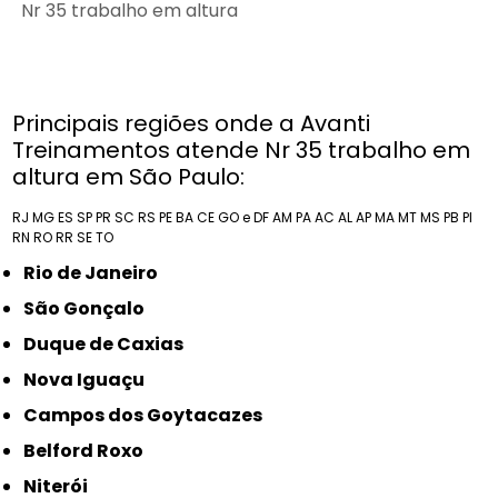
Nr 35 trabalho em altura
Principais regiões onde a Avanti
Treinamentos atende Nr 35 trabalho em
altura em São Paulo:
RJ
MG
ES
SP
PR
SC
RS
PE
BA
CE
GO e DF
AM
PA
AC
AL
AP
MA
MT
MS
PB
PI
RN
RO
RR
SE
TO
Rio de Janeiro
São Gonçalo
Duque de Caxias
Nova Iguaçu
Campos dos Goytacazes
Belford Roxo
Niterói