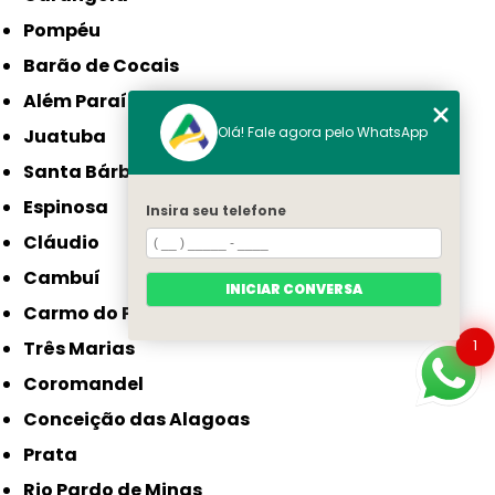
Pompéu
Barão de Cocais
Além Paraíba
Olá! Fale agora pelo WhatsApp
Juatuba
Santa Bárbara
Espinosa
Insira seu telefone
Cláudio
Cambuí
INICIAR CONVERSA
Carmo do Paranaíba
1
Três Marias
Coromandel
Conceição das Alagoas
Prata
Rio Pardo de Minas