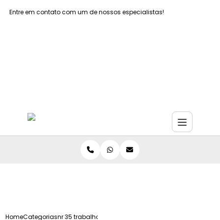
Entre em contato com um de nossos especialistas!
Faça seu orçamento agora mesmo
Faça seu orçamento por Whatsapp
Home
Categorias
nr 35 trabalho altura sao paulo