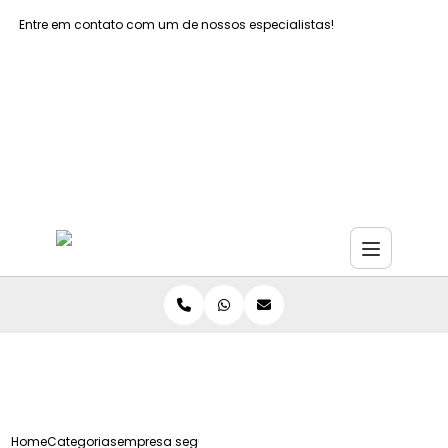
Entre em contato com um de nossos especialistas!
Faça seu orçamento agora mesmo
Faça seu orçamento por Whatsapp
Home
Categorias
empresa seguranca do trabalho