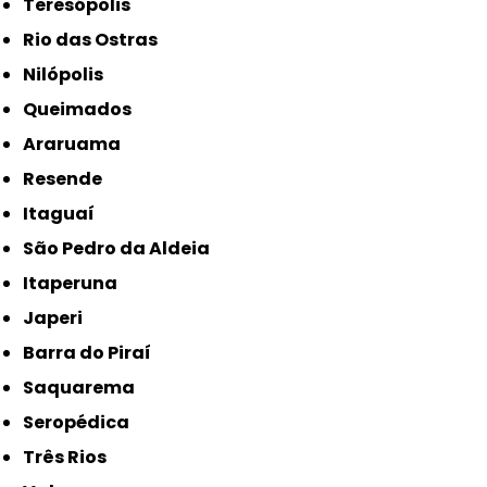
Teresópolis
Rio das Ostras
Nilópolis
Queimados
Araruama
Resende
Itaguaí
São Pedro da Aldeia
Itaperuna
Japeri
Barra do Piraí
Saquarema
Seropédica
Três Rios