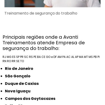
Treinamento de segurança do trabalho
Principais regiões onde a Avanti
Treinamentos atende Empresa de
segurança do trabalho:
RJ
MG
ES
SP
PR
SC
RS
PE
BA
CE
GO e DF
AM
PA
AC
AL
AP
MA
MT
MS
PB
PI
RN
RO
RR
SE
TO
Rio de Janeiro
São Gonçalo
Duque de Caxias
Nova Iguaçu
Campos dos Goytacazes