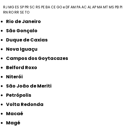
RJ
MG
ES
SP
PR
SC
RS
PE
BA
CE
GO e DF
AM
PA
AC
AL
AP
MA
MT
MS
PB
PI
RN
RO
RR
SE
TO
Rio de Janeiro
São Gonçalo
Duque de Caxias
Nova Iguaçu
Campos dos Goytacazes
Belford Roxo
Niterói
São João de Meriti
Petrópolis
Volta Redonda
Macaé
Magé