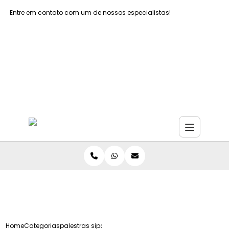
Entre em contato com um de nossos especialistas!
Faça seu orçamento agora mesmo
Faça seu orçamento por Whatsapp
Home
Categorias
palestras sipat colaboradores