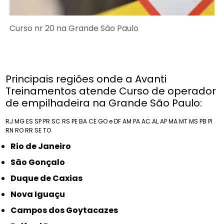
Curso nr 20 na Grande São Paulo
Principais regiões onde a Avanti
Treinamentos atende Curso de operador
de empilhadeira na Grande São Paulo:
RJ
MG
ES
SP
PR
SC
RS
PE
BA
CE
GO e DF
AM
PA
AC
AL
AP
MA
MT
MS
PB
PI
RN
RO
RR
SE
TO
Rio de Janeiro
São Gonçalo
Duque de Caxias
Nova Iguaçu
Campos dos Goytacazes