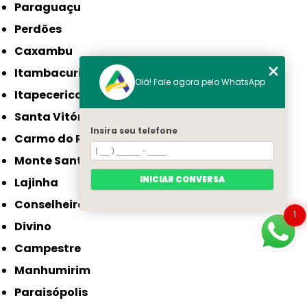
Paraguaçu
Perdões
Caxambu
Itambacuri
Olá! Fale agora pelo WhatsApp
Itapecerica
Santa Vitória
Insira seu telefone
Carmo do Rio Claro
Monte Santo de Minas
INICIAR CONVERSA
Lajinha
Conselheiro Pena
1
Divino
Campestre
Manhumirim
Paraisópolis