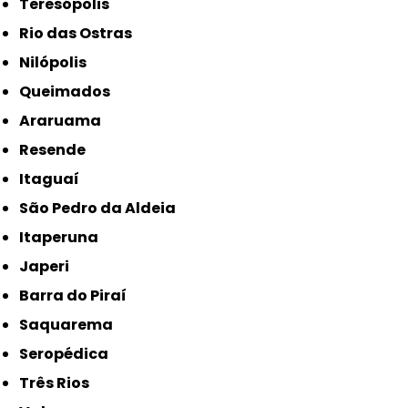
Teresópolis
Rio das Ostras
Nilópolis
Queimados
Araruama
Resende
Itaguaí
São Pedro da Aldeia
Itaperuna
Japeri
Barra do Piraí
Saquarema
Seropédica
Três Rios