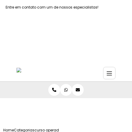
Entre em contato com um de nossos especialistas!
Faça seu orçamento agora mesmo
Faça seu orçamento por Whatsapp
Home
Categorias
curso operador empilhadeira grande sao paulo