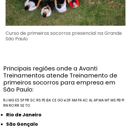
Curso de primeiros socorros presencial na Grande
São Paulo
Principais regiões onde a Avanti
Treinamentos atende Treinamento de
primeiros socorros para empresa em
São Paulo:
RJ
MG
ES
SP
PR
SC
RS
PE
BA
CE
GO e DF
AM
PA
AC
AL
AP
MA
MT
MS
PB
PI
RN
RO
RR
SE
TO
Rio de Janeiro
São Gonçalo