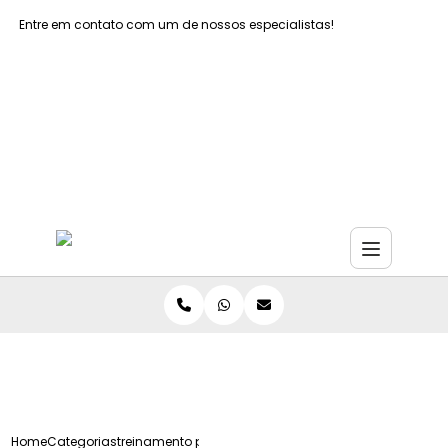
Entre em contato com um de nossos especialistas!
Faça seu orçamento agora mesmo
Faça seu orçamento por Whatsapp
Home
Categorias
treinamento primeiros socorros empresa sao paulo