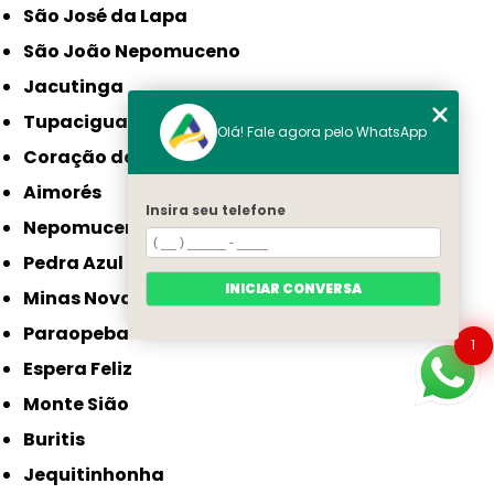
São José da Lapa
São João Nepomuceno
Jacutinga
Tupaciguara
Olá! Fale agora pelo WhatsApp
Coração de Jesus
Aimorés
Insira seu telefone
Nepomuceno
Pedra Azul
INICIAR CONVERSA
Minas Novas
Paraopeba
1
Espera Feliz
Monte Sião
Buritis
Jequitinhonha