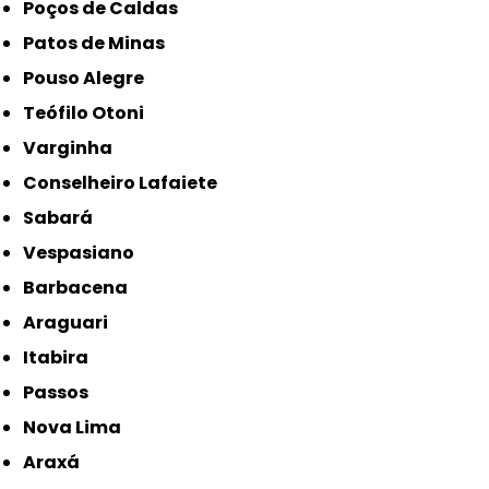
Poços de Caldas
Patos de Minas
Pouso Alegre
Teófilo Otoni
Varginha
Conselheiro Lafaiete
Sabará
Vespasiano
Barbacena
Araguari
Itabira
Passos
Nova Lima
Araxá