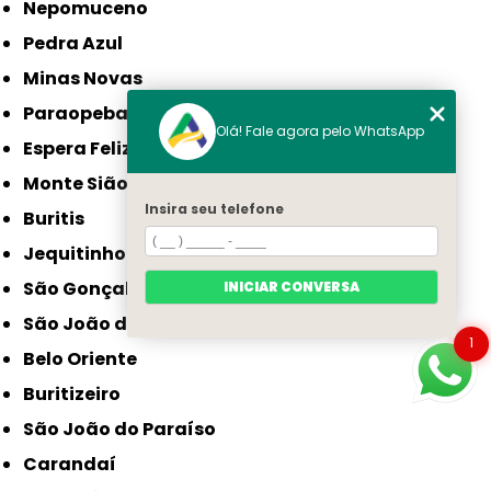
Nepomuceno
Pedra Azul
Minas Novas
Paraopeba
Olá! Fale agora pelo WhatsApp
Espera Feliz
Monte Sião
Insira seu telefone
Buritis
Jequitinhonha
São Gonçalo do Sapucaí
INICIAR CONVERSA
São João da Ponte
1
Belo Oriente
Buritizeiro
São João do Paraíso
Carandaí