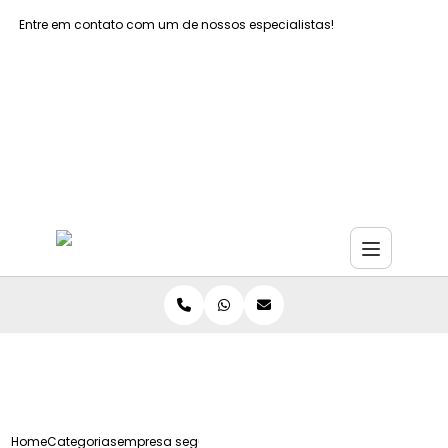
Entre em contato com um de nossos especialistas!
Faça seu orçamento agora mesmo
Faça seu orçamento por Whatsapp
Home
Categorias
empresa seguranca do trabalho grande sao paulo