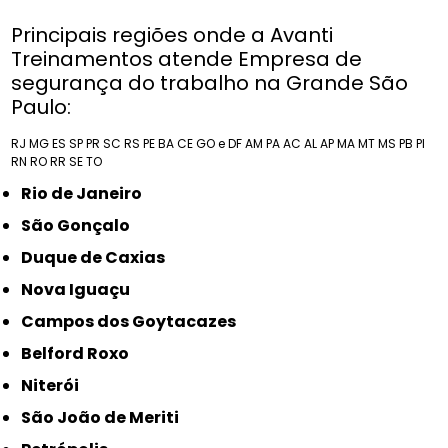
Principais regiões onde a Avanti
Treinamentos atende Empresa de
segurança do trabalho na Grande São
Paulo:
RJ
MG
ES
SP
PR
SC
RS
PE
BA
CE
GO e DF
AM
PA
AC
AL
AP
MA
MT
MS
PB
PI
RN
RO
RR
SE
TO
Rio de Janeiro
São Gonçalo
Duque de Caxias
Nova Iguaçu
Campos dos Goytacazes
Belford Roxo
Niterói
São João de Meriti