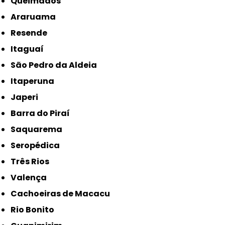
Queimados
Araruama
Resende
Itaguaí
São Pedro da Aldeia
Itaperuna
Japeri
Barra do Piraí
Saquarema
Seropédica
Três Rios
Valença
Cachoeiras de Macacu
Rio Bonito