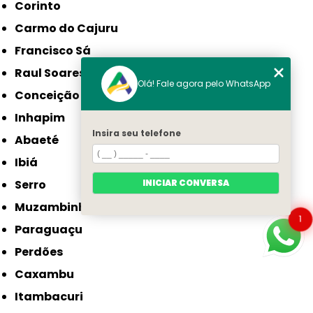
Corinto
Carmo do Cajuru
Francisco Sá
Raul Soares
Olá! Fale agora pelo WhatsApp
Conceição do Mato Dentro
Inhapim
Insira seu telefone
Abaeté
Ibiá
Serro
INICIAR CONVERSA
Muzambinho
1
Paraguaçu
Perdões
Caxambu
Itambacuri