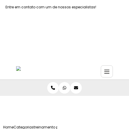
Entre em contato com um de nossos especialistas!
Faça seu orçamento agora mesmo
Faça seu orçamento por Whatsapp
Home
Categorias
treinamento primeiros socorros