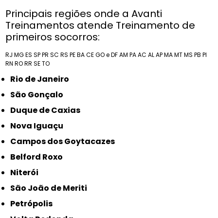
Principais regiões onde a Avanti
Treinamentos atende Treinamento de
primeiros socorros:
RJ
MG
ES
SP
PR
SC
RS
PE
BA
CE
GO e DF
AM
PA
AC
AL
AP
MA
MT
MS
PB
PI
RN
RO
RR
SE
TO
Rio de Janeiro
São Gonçalo
Duque de Caxias
Nova Iguaçu
Campos dos Goytacazes
Belford Roxo
Niterói
São João de Meriti
Petrópolis