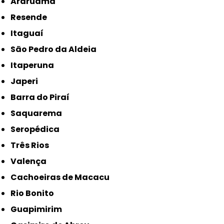
Araruama
Resende
Itaguaí
São Pedro da Aldeia
Itaperuna
Japeri
Barra do Piraí
Saquarema
Seropédica
Três Rios
Valença
Cachoeiras de Macacu
Rio Bonito
Guapimirim