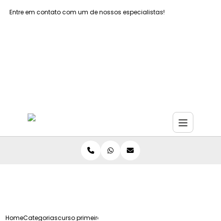
Entre em contato com um de nossos especialistas!
Faça seu orçamento agora mesmo
Faça seu orçamento por Whatsapp
Home
Categorias
curso primeiros socorros infantil sao paulo