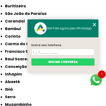
Buritizeiro
São João do Paraíso
Carandaí
Bambuí
Olá! Fale agora pelo WhatsApp
Corinto
Carmo do Cajuru
Insira seu telefone
Francisco Sá
Raul Soares
INICIAR CONVERSA
Conceição do Mato Dentro
Inhapim
1
Abaeté
Ibiá
Serro
Muzambinho