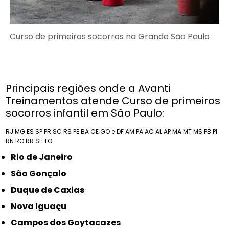
Curso de primeiros socorros na Grande São Paulo
Principais regiões onde a Avanti
Treinamentos atende Curso de primeiros
socorros infantil em São Paulo:
RJ
MG
ES
SP
PR
SC
RS
PE
BA
CE
GO e DF
AM
PA
AC
AL
AP
MA
MT
MS
PB
PI
RN
RO
RR
SE
TO
Rio de Janeiro
São Gonçalo
Duque de Caxias
Nova Iguaçu
Campos dos Goytacazes