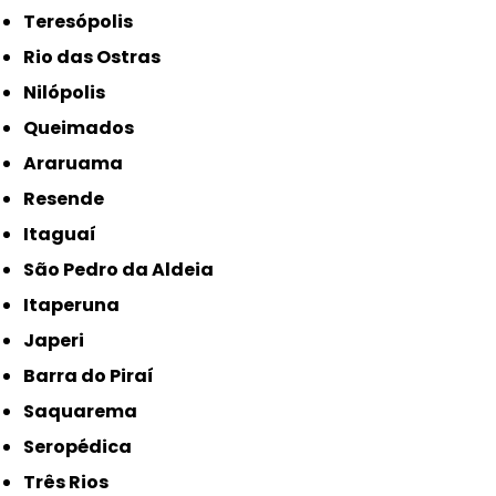
Teresópolis
Rio das Ostras
Nilópolis
Queimados
Araruama
Resende
Itaguaí
São Pedro da Aldeia
Itaperuna
Japeri
Barra do Piraí
Saquarema
Seropédica
Três Rios