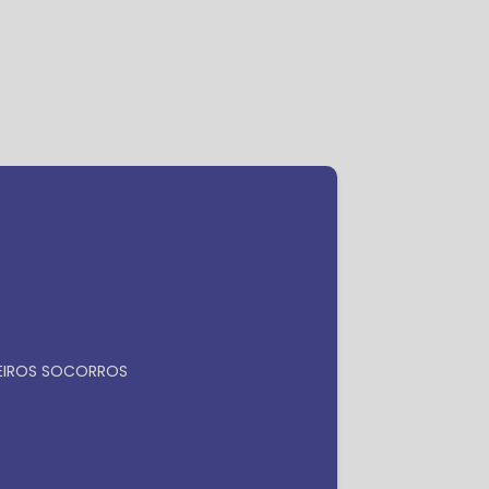
ra
Faça seu orçamento por
Whatsapp
MEIROS SOCORROS