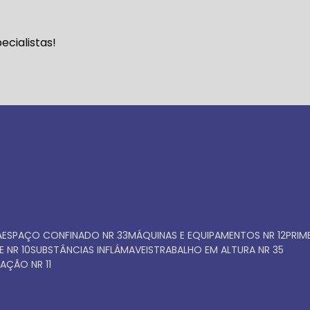
Faça seu orçamento ago
cialistas!
mesmo
A
ESPAÇO CONFINADO NR 33
MÁQUINAS E EQUIPAMENTOS NR 12
PRI
E NR 10
SUBSTÂNCIAS INFLÁMAVEIS
TRABALHO EM ALTURA NR 35
AÇÃO NR 11