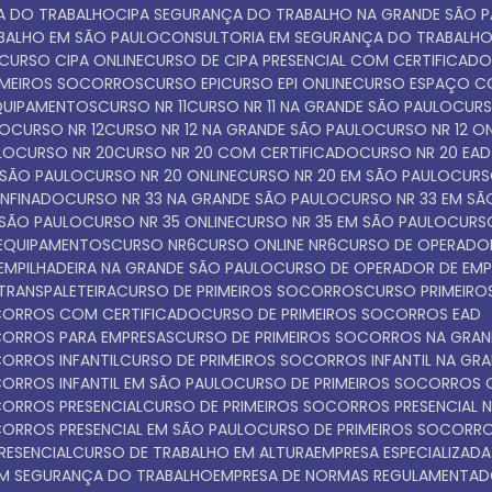
ÇA DO TRABALHO
CIPA SEGURANÇA DO TRABALHO NA GRANDE SÃO 
ABALHO EM SÃO PAULO
CONSULTORIA EM SEGURANÇA DO TRABALH
CURSO CIPA ONLINE
CURSO DE CIPA PRESENCIAL COM CERTIFICAD
IMEIROS SOCORROS
CURSO EPI
CURSO EPI ONLINE
CURSO ESPAÇO C
EQUIPAMENTOS
CURSO NR 11
CURSO NR 11 NA GRANDE SÃO PAULO
CUR
LO
CURSO NR 12
CURSO NR 12 NA GRANDE SÃO PAULO
CURSO NR 12 O
LO
CURSO NR 20
CURSO NR 20 COM CERTIFICADO
CURSO NR 20 EAD
 SÃO PAULO
CURSO NR 20 ONLINE
CURSO NR 20 EM SÃO PAULO
CUR
ONFINADO
CURSO NR 33 NA GRANDE SÃO PAULO
CURSO NR 33 EM S
 SÃO PAULO
CURSO NR 35 ONLINE
CURSO NR 35 EM SÃO PAULO
CURS
 EQUIPAMENTOS
CURSO NR6
CURSO ONLINE NR6
CURSO DE OPERADOR
EMPILHADEIRA NA GRANDE SÃO PAULO
CURSO DE OPERADOR DE EMP
TRANSPALETEIRA
CURSO DE PRIMEIROS SOCORROS
CURSO PRIMEI
OCORROS COM CERTIFICADO
CURSO DE PRIMEIROS SOCORROS EAD
OCORROS PARA EMPRESAS
CURSO DE PRIMEIROS SOCORROS NA GRA
CORROS INFANTIL
CURSO DE PRIMEIROS SOCORROS INFANTIL NA GR
CORROS INFANTIL EM SÃO PAULO
CURSO DE PRIMEIROS SOCORROS 
CORROS PRESENCIAL
CURSO DE PRIMEIROS SOCORROS PRESENCIAL 
CORROS PRESENCIAL EM SÃO PAULO
CURSO DE PRIMEIROS SOCORR
RESENCIAL
CURSO DE TRABALHO EM ALTURA
EMPRESA ESPECIALIZADA
 EM SEGURANÇA DO TRABALHO
EMPRESA DE NORMAS REGULAMENTA