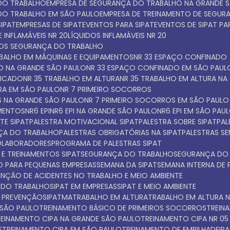
 DO TRABALHO
EMPRESA DE SEGURANÇA DO TRABALHO NA GRANDE 
 DO TRABALHO EM SÃO PAULO
EMPRESA DE TREINAMENTO DE SEGU
SIPAT
EMPRESAS DE SIPAT
EVENTOS PARA SIPAT
EVENTOS DE SIPAT P
 INFLAMÁVEIS NR 20
LÍQUIDOS INFLAMÁVEIS NR 20
TOS SEGURANÇA DO TRABALHO
ABALHO EM MÁQUINAS E EQUIPAMENTOS
NR 33 ESPAÇO CONFINADO
DO NA GRANDE SÃO PAULO
NR 33 ESPAÇO CONFINADO EM SÃO PAUL
FICADO
NR 35 TRABALHO EM ALTURA
NR 35 TRABALHO EM ALTURA N
URA EM SÃO PAULO
NR 7 PRIMEIRO SOCORROS
S NA GRANDE SÃO PAULO
NR 7 PRIMEIRO SOCORROS EM SÃO PAULO
AMENTOS
NR6 EPI
NR6 EPI NA GRANDE SÃO PAULO
NR6 EPI EM SÃO PAU
TE SIPAT
PALESTRA MOTIVACIONAL SIPAT
PALESTRA SOBRE SIPAT
PA
NÇA DO TRABALHO
PALESTRAS OBRIGATÓRIAS NA SIPAT
PALESTRAS S
COLABORADORES
PROGRAMA DE PALESTRAS SIPAT
 E TREINAMENTOS SIPAT
SEGURANÇA DO TRABALHO
SEGURANÇA DO
O PARA PEQUENAS EMPRESAS
SEMANA DA SIPAT
SEMANA INTERNA DE
VENÇÃO DE ACIDENTES NO TRABALHO E MEIO AMBIENTE
A DO TRABALHO
SIPAT EM EMPRESAS
SIPAT E MEIO AMBIENTE
E PREVENÇÃO
SIPATMA
TRABALHO EM ALTURA
TRABALHO EM ALTURA 
 SÃO PAULO
TREINAMENTO BÁSICO DE PRIMEIROS SOCORROS
TREI
TREINAMENTO CIPA NA GRANDE SÃO PAULO
TREINAMENTO CIPA NR 05
E
TREINAMENTO CIPA EM SÃO PAULO
TREINAMENTO DE EMPILHADEIRA