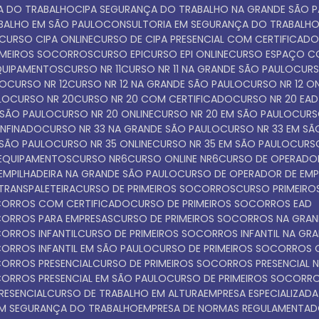
ÇA DO TRABALHO
CIPA SEGURANÇA DO TRABALHO NA GRANDE SÃO 
ABALHO EM SÃO PAULO
CONSULTORIA EM SEGURANÇA DO TRABALH
CURSO CIPA ONLINE
CURSO DE CIPA PRESENCIAL COM CERTIFICAD
IMEIROS SOCORROS
CURSO EPI
CURSO EPI ONLINE
CURSO ESPAÇO C
EQUIPAMENTOS
CURSO NR 11
CURSO NR 11 NA GRANDE SÃO PAULO
CUR
LO
CURSO NR 12
CURSO NR 12 NA GRANDE SÃO PAULO
CURSO NR 12 O
LO
CURSO NR 20
CURSO NR 20 COM CERTIFICADO
CURSO NR 20 EAD
 SÃO PAULO
CURSO NR 20 ONLINE
CURSO NR 20 EM SÃO PAULO
CUR
ONFINADO
CURSO NR 33 NA GRANDE SÃO PAULO
CURSO NR 33 EM S
 SÃO PAULO
CURSO NR 35 ONLINE
CURSO NR 35 EM SÃO PAULO
CURS
 EQUIPAMENTOS
CURSO NR6
CURSO ONLINE NR6
CURSO DE OPERADOR
EMPILHADEIRA NA GRANDE SÃO PAULO
CURSO DE OPERADOR DE EMP
TRANSPALETEIRA
CURSO DE PRIMEIROS SOCORROS
CURSO PRIMEI
OCORROS COM CERTIFICADO
CURSO DE PRIMEIROS SOCORROS EAD
OCORROS PARA EMPRESAS
CURSO DE PRIMEIROS SOCORROS NA GRA
CORROS INFANTIL
CURSO DE PRIMEIROS SOCORROS INFANTIL NA GR
CORROS INFANTIL EM SÃO PAULO
CURSO DE PRIMEIROS SOCORROS 
CORROS PRESENCIAL
CURSO DE PRIMEIROS SOCORROS PRESENCIAL 
CORROS PRESENCIAL EM SÃO PAULO
CURSO DE PRIMEIROS SOCORR
RESENCIAL
CURSO DE TRABALHO EM ALTURA
EMPRESA ESPECIALIZADA
 EM SEGURANÇA DO TRABALHO
EMPRESA DE NORMAS REGULAMENTA