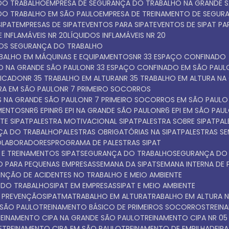
 DO TRABALHO
EMPRESA DE SEGURANÇA DO TRABALHO NA GRANDE 
 DO TRABALHO EM SÃO PAULO
EMPRESA DE TREINAMENTO DE SEGU
SIPAT
EMPRESAS DE SIPAT
EVENTOS PARA SIPAT
EVENTOS DE SIPAT P
 INFLAMÁVEIS NR 20
LÍQUIDOS INFLAMÁVEIS NR 20
TOS SEGURANÇA DO TRABALHO
ABALHO EM MÁQUINAS E EQUIPAMENTOS
NR 33 ESPAÇO CONFINADO
DO NA GRANDE SÃO PAULO
NR 33 ESPAÇO CONFINADO EM SÃO PAUL
FICADO
NR 35 TRABALHO EM ALTURA
NR 35 TRABALHO EM ALTURA N
URA EM SÃO PAULO
NR 7 PRIMEIRO SOCORROS
S NA GRANDE SÃO PAULO
NR 7 PRIMEIRO SOCORROS EM SÃO PAULO
AMENTOS
NR6 EPI
NR6 EPI NA GRANDE SÃO PAULO
NR6 EPI EM SÃO PAU
TE SIPAT
PALESTRA MOTIVACIONAL SIPAT
PALESTRA SOBRE SIPAT
PA
NÇA DO TRABALHO
PALESTRAS OBRIGATÓRIAS NA SIPAT
PALESTRAS S
COLABORADORES
PROGRAMA DE PALESTRAS SIPAT
 E TREINAMENTOS SIPAT
SEGURANÇA DO TRABALHO
SEGURANÇA DO
O PARA PEQUENAS EMPRESAS
SEMANA DA SIPAT
SEMANA INTERNA DE
VENÇÃO DE ACIDENTES NO TRABALHO E MEIO AMBIENTE
A DO TRABALHO
SIPAT EM EMPRESAS
SIPAT E MEIO AMBIENTE
E PREVENÇÃO
SIPATMA
TRABALHO EM ALTURA
TRABALHO EM ALTURA 
 SÃO PAULO
TREINAMENTO BÁSICO DE PRIMEIROS SOCORROS
TREI
TREINAMENTO CIPA NA GRANDE SÃO PAULO
TREINAMENTO CIPA NR 05
E
TREINAMENTO CIPA EM SÃO PAULO
TREINAMENTO DE EMPILHADEIRA