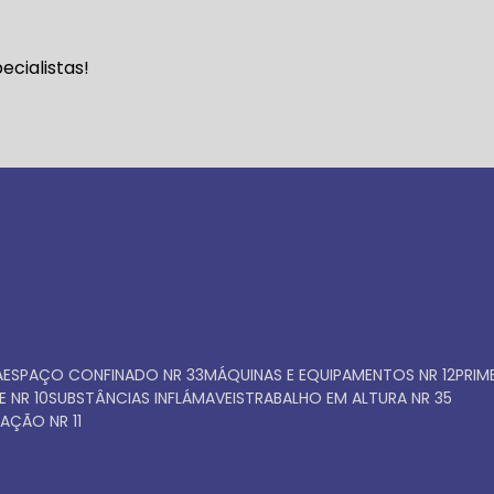
Faça seu orçamento ago
cialistas!
mesmo
A
ESPAÇO CONFINADO NR 33
MÁQUINAS E EQUIPAMENTOS NR 12
PRI
E NR 10
SUBSTÂNCIAS INFLÁMAVEIS
TRABALHO EM ALTURA NR 35
AÇÃO NR 11