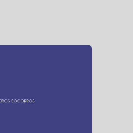
ra
Faça seu orçamento por
Whatsapp
MEIROS SOCORROS