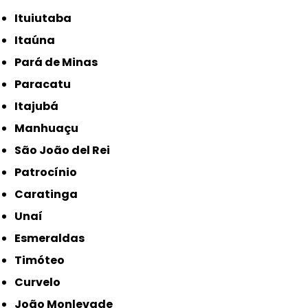
Ituiutaba
Itaúna
Pará de Minas
Paracatu
Itajubá
Manhuaçu
São João del Rei
Patrocínio
Caratinga
Unaí
Esmeraldas
Timóteo
Curvelo
João Monlevade