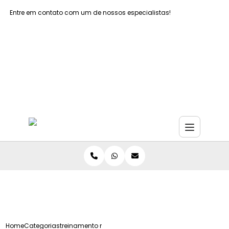
Entre em contato com um de nossos especialistas!
Faça seu orçamento agora mesmo
Faça seu orçamento por Whatsapp
Home
Categorias
treinamento nr 6 grande sao paulo