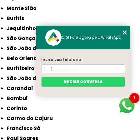
Monte Sião
Buritis
Jequitinhonha
Olá! Fale agora pelo WhatsApp
São Gonçalo do Sapucaí
São João da Ponte
Belo Oriente
Insira seu telefone
Buritizeiro
São João do Paraíso
INICIAR CONVERSA
Carandaí
1
Bambuí
Corinto
Carmo do Cajuru
Francisco Sá
Raul Soares