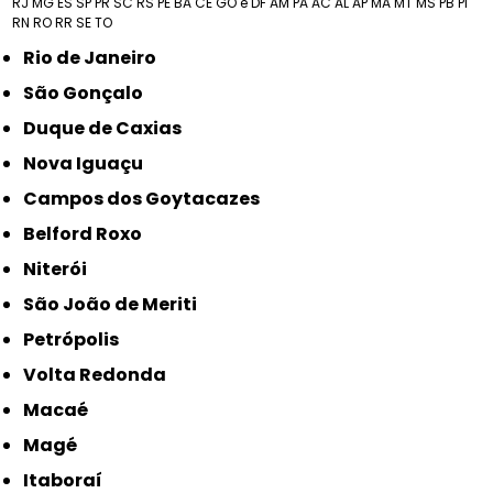
RJ
MG
ES
SP
PR
SC
RS
PE
BA
CE
GO e DF
AM
PA
AC
AL
AP
MA
MT
MS
PB
PI
RN
RO
RR
SE
TO
Rio de Janeiro
São Gonçalo
Duque de Caxias
Nova Iguaçu
Campos dos Goytacazes
Belford Roxo
Niterói
São João de Meriti
Petrópolis
Volta Redonda
Macaé
Magé
Itaboraí