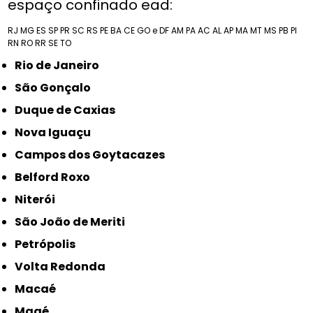
espaço confinado ead:
RJ
MG
ES
SP
PR
SC
RS
PE
BA
CE
GO e DF
AM
PA
AC
AL
AP
MA
MT
MS
PB
PI
RN
RO
RR
SE
TO
Rio de Janeiro
São Gonçalo
Duque de Caxias
Nova Iguaçu
Campos dos Goytacazes
Belford Roxo
Niterói
São João de Meriti
Petrópolis
Volta Redonda
Macaé
Magé