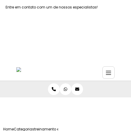
Entre em contato com um de nossos especialistas!
Faça seu orçamento agora mesmo
Faça seu orçamento por Whatsapp
Home
Categorias
treinamento espaco confinado ead