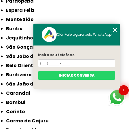
Paraopeba
Espera Feliz
Monte Sião
Buritis
Olá! Fale agora pelo WhatsApp
Jequitinhonha
São Gonçalo do Sapucaí
Insira seu telefone
São João da Ponte
Belo Oriente
Buritizeiro
INICIAR CONVERSA
São João do Paraíso
1
Carandaí
Bambuí
Corinto
Carmo do Cajuru