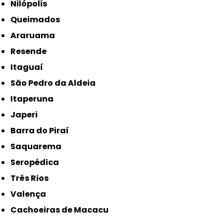
Nilópolis
Queimados
Araruama
Resende
Itaguaí
São Pedro da Aldeia
Itaperuna
Japeri
Barra do Piraí
Saquarema
Seropédica
Três Rios
Valença
Cachoeiras de Macacu