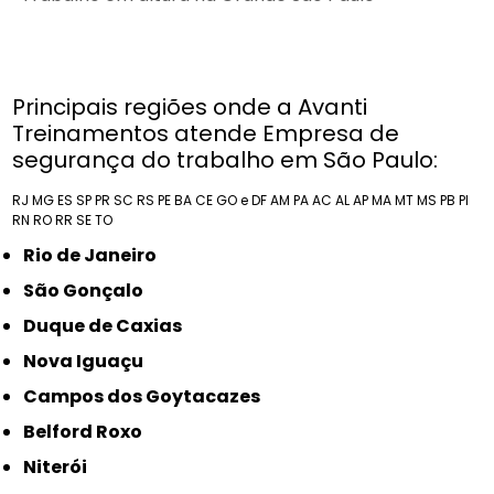
Principais regiões onde a Avanti
Treinamentos atende Empresa de
segurança do trabalho em São Paulo:
RJ
MG
ES
SP
PR
SC
RS
PE
BA
CE
GO e DF
AM
PA
AC
AL
AP
MA
MT
MS
PB
PI
RN
RO
RR
SE
TO
Rio de Janeiro
São Gonçalo
Duque de Caxias
Nova Iguaçu
Campos dos Goytacazes
Belford Roxo
Niterói