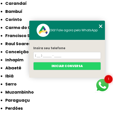
Carandaí
Bambuí
Corinto
Carmo do Cajuru
Olá! Fale agora pelo WhatsApp
Francisco Sá
Raul Soares
Insira seu telefone
Conceição do Mato Dentro
Inhapim
INICIAR CONVERSA
Abaeté
Ibiá
1
Serro
Muzambinho
Paraguaçu
Perdões