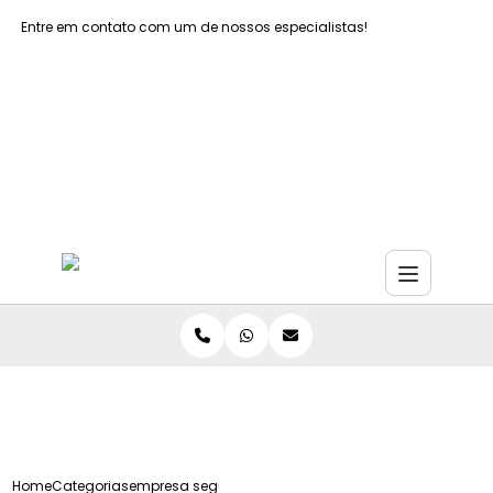
Entre em contato com um de nossos especialistas!
Faça seu orçamento agora mesmo
Faça seu orçamento por Whatsapp
Home
Categorias
empresa seguranca do trabalho sao paulo