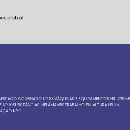
Faça seu orçamento ago
cialistas!
mesmo
A
ESPAÇO CONFINADO NR 33
MÁQUINAS E EQUIPAMENTOS NR 12
PRI
E NR 10
SUBSTÂNCIAS INFLÁMAVEIS
TRABALHO EM ALTURA NR 35
AÇÃO NR 11