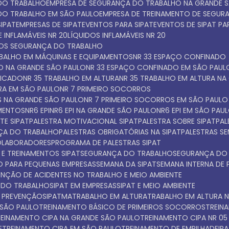
 DO TRABALHO
EMPRESA DE SEGURANÇA DO TRABALHO NA GRANDE 
 DO TRABALHO EM SÃO PAULO
EMPRESA DE TREINAMENTO DE SEGU
SIPAT
EMPRESAS DE SIPAT
EVENTOS PARA SIPAT
EVENTOS DE SIPAT P
 INFLAMÁVEIS NR 20
LÍQUIDOS INFLAMÁVEIS NR 20
TOS SEGURANÇA DO TRABALHO
ABALHO EM MÁQUINAS E EQUIPAMENTOS
NR 33 ESPAÇO CONFINADO
DO NA GRANDE SÃO PAULO
NR 33 ESPAÇO CONFINADO EM SÃO PAUL
FICADO
NR 35 TRABALHO EM ALTURA
NR 35 TRABALHO EM ALTURA N
URA EM SÃO PAULO
NR 7 PRIMEIRO SOCORROS
S NA GRANDE SÃO PAULO
NR 7 PRIMEIRO SOCORROS EM SÃO PAULO
AMENTOS
NR6 EPI
NR6 EPI NA GRANDE SÃO PAULO
NR6 EPI EM SÃO PAU
TE SIPAT
PALESTRA MOTIVACIONAL SIPAT
PALESTRA SOBRE SIPAT
PA
NÇA DO TRABALHO
PALESTRAS OBRIGATÓRIAS NA SIPAT
PALESTRAS S
COLABORADORES
PROGRAMA DE PALESTRAS SIPAT
 E TREINAMENTOS SIPAT
SEGURANÇA DO TRABALHO
SEGURANÇA DO
O PARA PEQUENAS EMPRESAS
SEMANA DA SIPAT
SEMANA INTERNA DE
VENÇÃO DE ACIDENTES NO TRABALHO E MEIO AMBIENTE
A DO TRABALHO
SIPAT EM EMPRESAS
SIPAT E MEIO AMBIENTE
E PREVENÇÃO
SIPATMA
TRABALHO EM ALTURA
TRABALHO EM ALTURA 
 SÃO PAULO
TREINAMENTO BÁSICO DE PRIMEIROS SOCORROS
TREI
TREINAMENTO CIPA NA GRANDE SÃO PAULO
TREINAMENTO CIPA NR 05
E
TREINAMENTO CIPA EM SÃO PAULO
TREINAMENTO DE EMPILHADEIRA