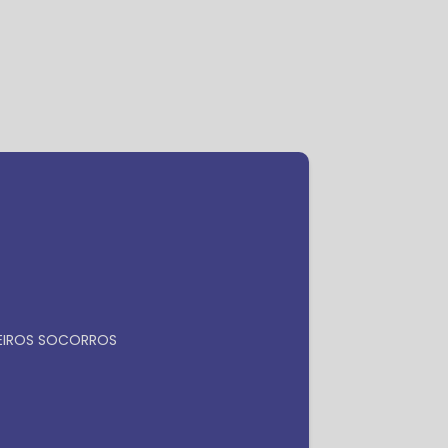
ra
Faça seu orçamento por
Whatsapp
MEIROS SOCORROS