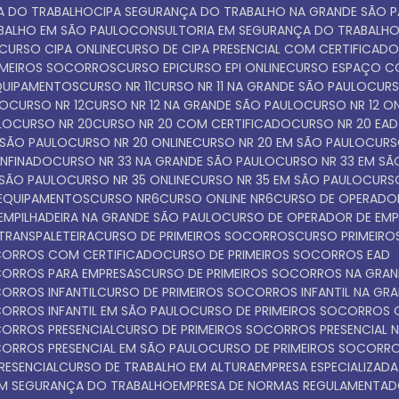
ÇA DO TRABALHO
CIPA SEGURANÇA DO TRABALHO NA GRANDE SÃO 
ABALHO EM SÃO PAULO
CONSULTORIA EM SEGURANÇA DO TRABALH
CURSO CIPA ONLINE
CURSO DE CIPA PRESENCIAL COM CERTIFICAD
IMEIROS SOCORROS
CURSO EPI
CURSO EPI ONLINE
CURSO ESPAÇO C
EQUIPAMENTOS
CURSO NR 11
CURSO NR 11 NA GRANDE SÃO PAULO
CUR
LO
CURSO NR 12
CURSO NR 12 NA GRANDE SÃO PAULO
CURSO NR 12 O
LO
CURSO NR 20
CURSO NR 20 COM CERTIFICADO
CURSO NR 20 EAD
 SÃO PAULO
CURSO NR 20 ONLINE
CURSO NR 20 EM SÃO PAULO
CUR
ONFINADO
CURSO NR 33 NA GRANDE SÃO PAULO
CURSO NR 33 EM S
 SÃO PAULO
CURSO NR 35 ONLINE
CURSO NR 35 EM SÃO PAULO
CURS
 EQUIPAMENTOS
CURSO NR6
CURSO ONLINE NR6
CURSO DE OPERADOR
EMPILHADEIRA NA GRANDE SÃO PAULO
CURSO DE OPERADOR DE EMP
TRANSPALETEIRA
CURSO DE PRIMEIROS SOCORROS
CURSO PRIMEI
OCORROS COM CERTIFICADO
CURSO DE PRIMEIROS SOCORROS EAD
OCORROS PARA EMPRESAS
CURSO DE PRIMEIROS SOCORROS NA GRA
CORROS INFANTIL
CURSO DE PRIMEIROS SOCORROS INFANTIL NA GR
CORROS INFANTIL EM SÃO PAULO
CURSO DE PRIMEIROS SOCORROS 
CORROS PRESENCIAL
CURSO DE PRIMEIROS SOCORROS PRESENCIAL 
CORROS PRESENCIAL EM SÃO PAULO
CURSO DE PRIMEIROS SOCORR
RESENCIAL
CURSO DE TRABALHO EM ALTURA
EMPRESA ESPECIALIZADA
 EM SEGURANÇA DO TRABALHO
EMPRESA DE NORMAS REGULAMENTA