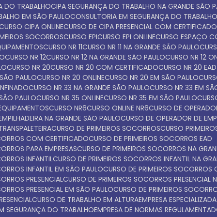
ÇA DO TRABALHO
CIPA SEGURANÇA DO TRABALHO NA GRANDE SÃO 
ABALHO EM SÃO PAULO
CONSULTORIA EM SEGURANÇA DO TRABALH
CURSO CIPA ONLINE
CURSO DE CIPA PRESENCIAL COM CERTIFICAD
IMEIROS SOCORROS
CURSO EPI
CURSO EPI ONLINE
CURSO ESPAÇO C
EQUIPAMENTOS
CURSO NR 11
CURSO NR 11 NA GRANDE SÃO PAULO
CUR
LO
CURSO NR 12
CURSO NR 12 NA GRANDE SÃO PAULO
CURSO NR 12 O
LO
CURSO NR 20
CURSO NR 20 COM CERTIFICADO
CURSO NR 20 EAD
 SÃO PAULO
CURSO NR 20 ONLINE
CURSO NR 20 EM SÃO PAULO
CUR
ONFINADO
CURSO NR 33 NA GRANDE SÃO PAULO
CURSO NR 33 EM S
 SÃO PAULO
CURSO NR 35 ONLINE
CURSO NR 35 EM SÃO PAULO
CURS
 EQUIPAMENTOS
CURSO NR6
CURSO ONLINE NR6
CURSO DE OPERADOR
EMPILHADEIRA NA GRANDE SÃO PAULO
CURSO DE OPERADOR DE EMP
TRANSPALETEIRA
CURSO DE PRIMEIROS SOCORROS
CURSO PRIMEI
OCORROS COM CERTIFICADO
CURSO DE PRIMEIROS SOCORROS EAD
OCORROS PARA EMPRESAS
CURSO DE PRIMEIROS SOCORROS NA GRA
CORROS INFANTIL
CURSO DE PRIMEIROS SOCORROS INFANTIL NA GR
CORROS INFANTIL EM SÃO PAULO
CURSO DE PRIMEIROS SOCORROS 
CORROS PRESENCIAL
CURSO DE PRIMEIROS SOCORROS PRESENCIAL 
CORROS PRESENCIAL EM SÃO PAULO
CURSO DE PRIMEIROS SOCORR
RESENCIAL
CURSO DE TRABALHO EM ALTURA
EMPRESA ESPECIALIZADA
 EM SEGURANÇA DO TRABALHO
EMPRESA DE NORMAS REGULAMENTA