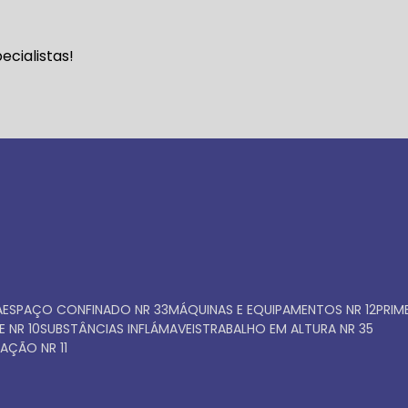
Faça seu orçamento ago
cialistas!
mesmo
A
ESPAÇO CONFINADO NR 33
MÁQUINAS E EQUIPAMENTOS NR 12
PRI
E NR 10
SUBSTÂNCIAS INFLÁMAVEIS
TRABALHO EM ALTURA NR 35
AÇÃO NR 11