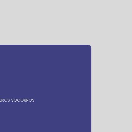
ra
Faça seu orçamento por
Whatsapp
MEIROS SOCORROS