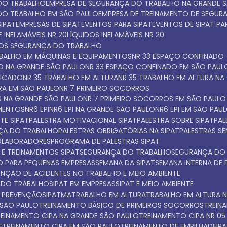
 DO TRABALHO
EMPRESA DE SEGURANÇA DO TRABALHO NA GRANDE 
 DO TRABALHO EM SÃO PAULO
EMPRESA DE TREINAMENTO DE SEGU
SIPAT
EMPRESAS DE SIPAT
EVENTOS PARA SIPAT
EVENTOS DE SIPAT P
 INFLAMÁVEIS NR 20
LÍQUIDOS INFLAMÁVEIS NR 20
TOS SEGURANÇA DO TRABALHO
ABALHO EM MÁQUINAS E EQUIPAMENTOS
NR 33 ESPAÇO CONFINADO
DO NA GRANDE SÃO PAULO
NR 33 ESPAÇO CONFINADO EM SÃO PAUL
FICADO
NR 35 TRABALHO EM ALTURA
NR 35 TRABALHO EM ALTURA N
URA EM SÃO PAULO
NR 7 PRIMEIRO SOCORROS
S NA GRANDE SÃO PAULO
NR 7 PRIMEIRO SOCORROS EM SÃO PAULO
AMENTOS
NR6 EPI
NR6 EPI NA GRANDE SÃO PAULO
NR6 EPI EM SÃO PAU
TE SIPAT
PALESTRA MOTIVACIONAL SIPAT
PALESTRA SOBRE SIPAT
PA
NÇA DO TRABALHO
PALESTRAS OBRIGATÓRIAS NA SIPAT
PALESTRAS S
COLABORADORES
PROGRAMA DE PALESTRAS SIPAT
 E TREINAMENTOS SIPAT
SEGURANÇA DO TRABALHO
SEGURANÇA DO
O PARA PEQUENAS EMPRESAS
SEMANA DA SIPAT
SEMANA INTERNA DE
VENÇÃO DE ACIDENTES NO TRABALHO E MEIO AMBIENTE
A DO TRABALHO
SIPAT EM EMPRESAS
SIPAT E MEIO AMBIENTE
E PREVENÇÃO
SIPATMA
TRABALHO EM ALTURA
TRABALHO EM ALTURA 
 SÃO PAULO
TREINAMENTO BÁSICO DE PRIMEIROS SOCORROS
TREI
TREINAMENTO CIPA NA GRANDE SÃO PAULO
TREINAMENTO CIPA NR 05
E
TREINAMENTO CIPA EM SÃO PAULO
TREINAMENTO DE EMPILHADEIRA