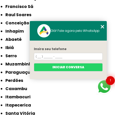
Francisco Sá
Raul Soares
Conceição do Mato Dentro
Inhapim
Olá! Fale agora pelo WhatsApp
Abaeté
Ibiá
Insira seu telefone
Serro
Muzambinho
INICIAR CONVERSA
Paraguaçu
Perdões
1
Caxambu
Itambacuri
Itapecerica
Santa Vitória