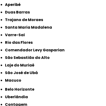
Aperibé
Duas Barras
Trajano de Moraes
Santa Maria Madalena
Varre-Sai
Rio das Flores
Comendador Levy Gasparian
São Sebastião do Alto
Laje do Muriaé
São José de Ubá
Macuco
Belo Horizonte
Uberlândia
Contagem