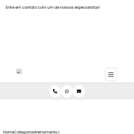
Entre em contato com um de nossos especialistas!
Faça seu orçamento agora mesmo
Faça seu orçamento por Whatsapp
Home
Categorias
treinamento normas regulamentadoras