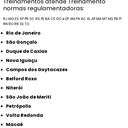
Treinamentos atende Treinamento
normas regulamentadoras:
RJ
MG
ES
SP
PR
SC
RS
PE
BA
CE
GO e DF
AM
PA
AC
AL
AP
MA
MT
MS
PB
PI
RN
RO
RR
SE
TO
Rio de Janeiro
São Gonçalo
Duque de Caxias
Nova Iguaçu
Campos dos Goytacazes
Belford Roxo
Niterói
São João de Meriti
Petrópolis
Volta Redonda
Macaé