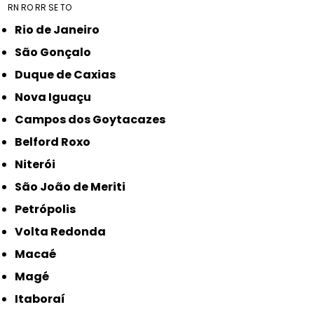
RN
RO
RR
SE
TO
Rio de Janeiro
São Gonçalo
Duque de Caxias
Nova Iguaçu
Campos dos Goytacazes
Belford Roxo
Niterói
São João de Meriti
Petrópolis
Volta Redonda
Macaé
Magé
Itaboraí