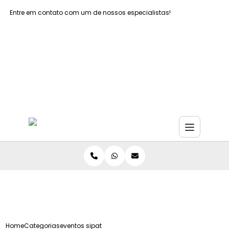
Entre em contato com um de nossos especialistas!
Faça seu orçamento agora mesmo
Faça seu orçamento por Whatsapp
Home
Categorias
eventos sipat empresas