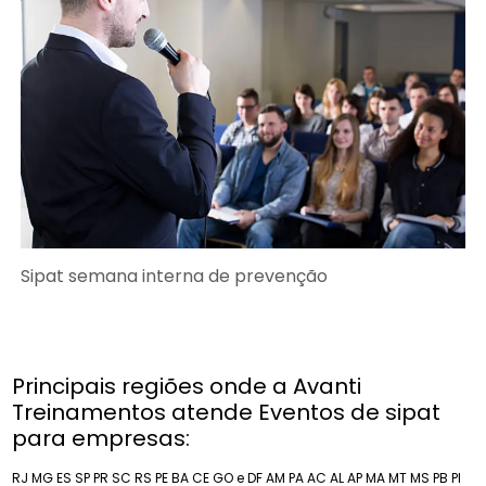
Sipat semana interna de prevenção
Principais regiões onde a Avanti
Treinamentos atende Eventos de sipat
para empresas:
RJ
MG
ES
SP
PR
SC
RS
PE
BA
CE
GO e DF
AM
PA
AC
AL
AP
MA
MT
MS
PB
PI