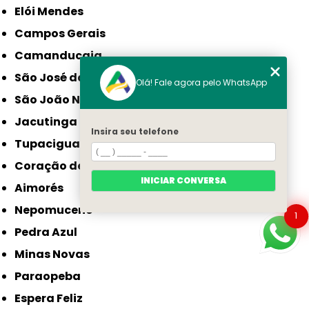
Elói Mendes
Campos Gerais
Camanducaia
São José da Lapa
Olá! Fale agora pelo WhatsApp
São João Nepomuceno
Jacutinga
Insira seu telefone
Tupaciguara
Coração de Jesus
INICIAR CONVERSA
Aimorés
Nepomuceno
1
Pedra Azul
Minas Novas
Paraopeba
Espera Feliz