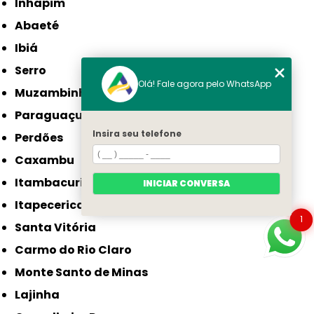
Inhapim
Abaeté
Ibiá
Serro
Olá! Fale agora pelo WhatsApp
Muzambinho
Paraguaçu
Insira seu telefone
Perdões
Caxambu
Itambacuri
INICIAR CONVERSA
Itapecerica
1
Santa Vitória
Carmo do Rio Claro
Monte Santo de Minas
Lajinha