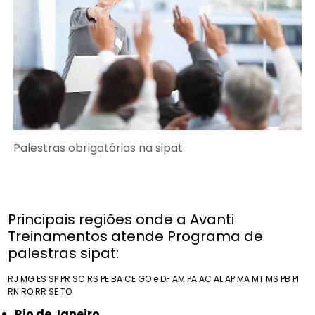
Palestras obrigatórias na sipat
Principais regiões onde a Avanti
Treinamentos atende Programa de
palestras sipat:
RJ
MG
ES
SP
PR
SC
RS
PE
BA
CE
GO e DF
AM
PA
AC
AL
AP
MA
MT
MS
PB
PI
RN
RO
RR
SE
TO
Rio de Janeiro