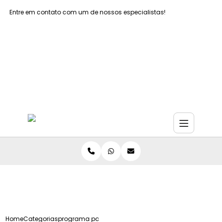
Entre em contato com um de nossos especialistas!
Faça seu orçamento agora mesmo
Faça seu orçamento por Whatsapp
Home
Categorias
programa palestras sipat