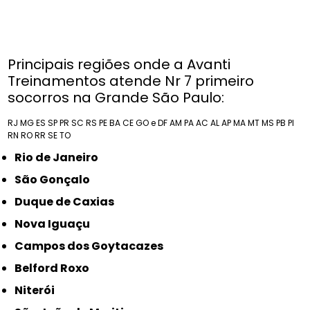
Principais regiões onde a Avanti
Treinamentos atende Nr 7 primeiro
socorros na Grande São Paulo:
RJ
MG
ES
SP
PR
SC
RS
PE
BA
CE
GO e DF
AM
PA
AC
AL
AP
MA
MT
MS
PB
PI
RN
RO
RR
SE
TO
Rio de Janeiro
São Gonçalo
Duque de Caxias
Nova Iguaçu
Campos dos Goytacazes
Belford Roxo
Niterói