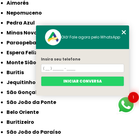
Aimorés
Nepomuceno
Pedra Azul
Minas Novas
Olá! Fale agora pelo WhatsApp
Paraopeba
Espera Feliz
Insira seu telefone
Monte Sião
Buritis
INICIAR CONVERSA
Jequitinhonha
São Gonçalo do Sapucaí
1
São João da Ponte
Belo Oriente
Buritizeiro
São João do Paraíso