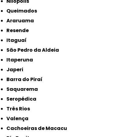
Nilópolis
Queimados
Araruama
Resende
Itaguaí
São Pedro da Aldeia
Itaperuna
Japeri
Barra do Piraí
Saquarema
Seropédica
Três Rios
Valença
Cachoeiras de Macacu