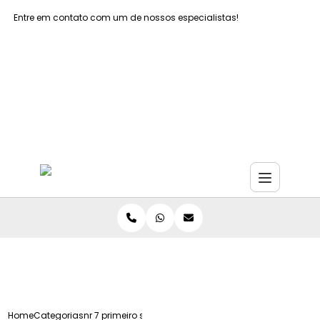
Entre em contato com um de nossos especialistas!
Faça seu orçamento agora mesmo
Faça seu orçamento por Whatsapp
Home
Categorias
nr 7 primeiro socorros grande sao paulo