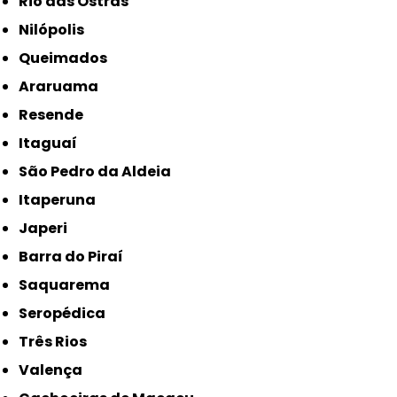
Rio das Ostras
Nilópolis
Queimados
Araruama
Resende
Itaguaí
São Pedro da Aldeia
Itaperuna
Japeri
Barra do Piraí
Saquarema
Seropédica
Três Rios
Valença