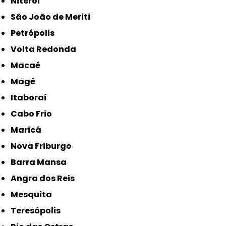
Niterói
São João de Meriti
Petrópolis
Volta Redonda
Macaé
Magé
Itaboraí
Cabo Frio
Maricá
Nova Friburgo
Barra Mansa
Angra dos Reis
Mesquita
Teresópolis