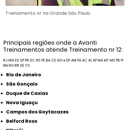
Treinamento nr na Grande São Paulo
Principais regiões onde a Avanti
Treinamentos atende Treinamento nr 12:
RJ
MG
ES
SP
PR
SC
RS
PE
BA
CE
GO e DF
AM
PA
AC
AL
AP
MA
MT
MS
PB
PI
RN
RO
RR
SE
TO
Rio de Janeiro
São Gonçalo
Duque de Caxias
Nova Iguaçu
Campos dos Goytacazes
Belford Roxo