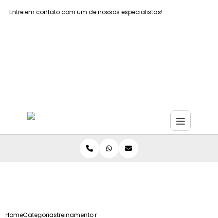
Entre em contato com um de nossos especialistas!
Faça seu orçamento agora mesmo
Faça seu orçamento por Whatsapp
Home
Categorias
treinamento nr 12