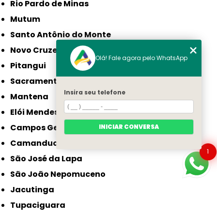
Rio Pardo de Minas
Mutum
Santo Antônio do Monte
Novo Cruzeiro
Olá! Fale agora pelo WhatsApp
Pitangui
Sacramento
Insira seu telefone
Mantena
Elói Mendes
Campos Gerais
INICIAR CONVERSA
Camanducaia
1
São José da Lapa
São João Nepomuceno
Jacutinga
Tupaciguara